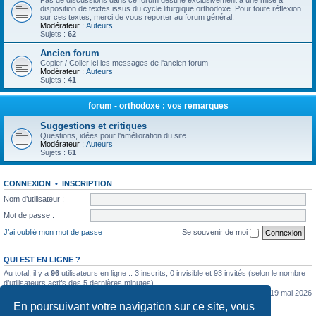
Pas de discussions dans ce forum destiné exclusivement à une mise à
disposition de textes issus du cycle liturgique orthodoxe. Pour toute réflexion
sur ces textes, merci de vous reporter au forum général.
Modérateur :
Auteurs
Sujets :
62
Ancien forum
Copier / Coller ici les messages de l'ancien forum
Modérateur :
Auteurs
Sujets :
41
forum - orthodoxe : vos remarques
Suggestions et critiques
Questions, idées pour l'amélioration du site
Modérateur :
Auteurs
Sujets :
61
CONNEXION
•
INSCRIPTION
Nom d’utilisateur :
Mot de passe :
J’ai oublié mon mot de passe
Se souvenir de moi
QUI EST EN LIGNE ?
Au total, il y a
96
utilisateurs en ligne :: 3 inscrits, 0 invisible et 93 invités (selon le nombre
d’utilisateurs actifs des 5 dernières minutes)
Le nombre maximal d’utilisateurs en ligne simultanément a été de
5362
le mar. 19 mai 2026
0:07
En poursuivant votre navigation sur ce site, vous