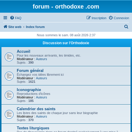
forum - orthodoxe .com
FAQ
Inscription
Connexion
R
Site web
Index forum
e
Nous sommes le sam. 08 août 2026 2:37
c
Discussion sur l'Orthodoxie
h
Accueil
e
Pour les nouveaux arrivants, les timides, etc.
Modérateur :
Auteurs
r
Sujets :
390
c
Forum général
Échangez vos idées librement ici
h
Modérateur :
Auteurs
Sujets :
1621
e
Iconographie
r
Reproductions d'icônes
Modérateur :
Auteurs
Sujets :
185
Calendrier des saints
Les listes des saints de chaque jour sans leur biographie
Modérateur :
Auteurs
Sujets :
370
Textes liturgiques