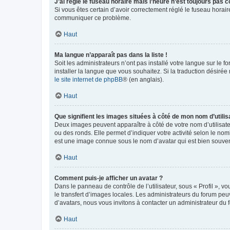
J’ai réglé le fuseau horaire mais l’heure n’est toujours pas c
Si vous êtes certain d’avoir correctement réglé le fuseau horaire
communiquer ce problème.
Haut
Ma langue n’apparaît pas dans la liste !
Soit les administrateurs n’ont pas installé votre langue sur le f
installer la langue que vous souhaitez. Si la traduction désirée
le site internet de phpBB
® (en anglais).
Haut
Que signifient les images situées à côté de mon nom d’utilis
Deux images peuvent apparaître à côté de votre nom d’utilisate
ou des ronds. Elle permet d’indiquer votre activité selon le no
est une image connue sous le nom d’avatar qui est bien souvent
Haut
Comment puis-je afficher un avatar ?
Dans le panneau de contrôle de l’utilisateur, sous « Profil », v
le transfert d’images locales. Les administrateurs du forum peuv
d’avatars, nous vous invitons à contacter un administrateur du 
Haut