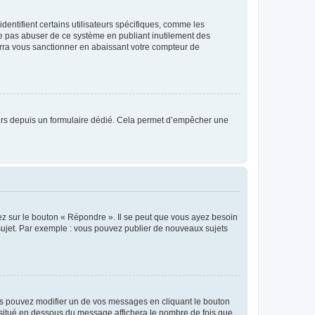
entifient certains utilisateurs spécifiques, comme les
ne pas abuser de ce système en publiant inutilement des
rra vous sanctionner en abaissant votre compteur de
sateurs depuis un formulaire dédié. Cela permet d’empêcher une
ez sur le bouton « Répondre ». Il se peut que vous ayez besoin
 sujet. Par exemple : vous pouvez publier de nouveaux sujets
s pouvez modifier un de vos messages en cliquant le bouton
e situé en dessous du message affichera le nombre de fois que