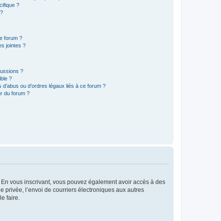
ifique ?
 ?
ce forum ?
s jointes ?
cussions ?
ible ?
 d’abus ou d’ordres légaux liés à ce forum ?
r du forum ?
ts. En vous inscrivant, vous pouvez également avoir accès à des
ie privée, l’envoi de courriers électroniques aux autres
e faire.