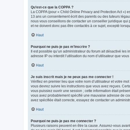
Qu’est-ce que la COPPA ?
La COPPA (pour « Child Online Privacy and Protection Act ») es
13 ans un consentement écrit des parents ou des tuteurs légaux
nous vous conseillons de contacter un conseiller juridique qui
et ne doivent donc pas être contactés à ce sujet, excepté lorsq
Haut
Pourquoi ne puis-je pas m’inscrire ?
Il est possible qu’un administrateur du forum ait désactivé les 
adresse IP ou interdit l’utilisation du nom d’utilisateur que vou
Haut
Je suis inscrit mais je ne peux pas me connecter !
Vérifiez en premier lieu que votre nom d’utilisateur et votre mo
vous devrez suivre les instructions que vous avez reçues. Cert
vous puissiez ouvrir une session ; cette information était présen
vous avez probablement spécifié une mauvaise adresse de courrie
avez spécifiée était correcte, essayez de contacter un administ
Haut
Pourquoi ne puis-je pas me connecter ?
Plusieurs raisons peuvent en être la cause. Assurez-vous avant t