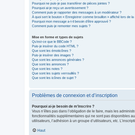
Pourquoi ne puis-je pas transférer de pièces jointes ?
Pourquoi ai-je reçu un avertissement ?
Comment puis-je rapporter des messages à un modérateur ?
À quoi sert le bouton « Enregistrer comme brouillon » affiché lors de la 
Pourquoi mon message a-t-il besoin d’être approuvé ?
Comment puis-je remonter mes sujets ?
Mise en forme et types de sujets
Qu’est-ce que le BBCode ?
Puis-je insérer du code HTML ?
Que sont les émoticônes ?
Puis-je insérer des images ?
Que sont les annonces générales ?
Que sont les annonces ?
Que sont les notes ?
Que sont les sujets verrouillés ?
Que sont les icônes de sujet ?
Problèmes de connexion et d’inscription
Pourquoi ai-je besoin de m’inscrire ?
Vous n’êtes pas dans l’obligation de le faire, mais les adminis
fonctionnalités supplémentaires qui ne sont pas disponibles aux 
utilisateurs, l’adhésion à un groupe d’utilisateurs, etc. L’insc
Haut