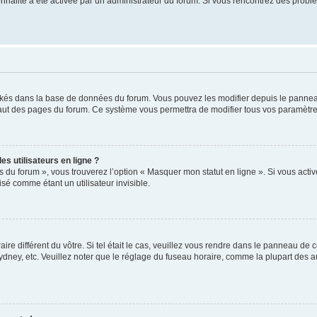
tionnalité a été activée par un administrateur du forum. Si vous rencontrez des pro
ockés dans la base de données du forum. Vous pouvez les modifier depuis le panneau 
haut des pages du forum. Ce système vous permettra de modifier tous vos paramètre
s utilisateurs en ligne ?
s du forum », vous trouverez l’option « Masquer mon statut en ligne ». Si vous activ
é comme étant un utilisateur invisible.
aire différent du vôtre. Si tel était le cas, veuillez vous rendre dans le panneau de co
ey, etc. Veuillez noter que le réglage du fuseau horaire, comme la plupart des autr