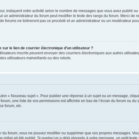
ur, indiquent votre activité selon le nombre de messages que vous avez publié ou id
eul un administrateur du forum peut modifier le texte des rangs du forum. Merci de 
de forums ne toléreront pas ce procédé et un administrateur ou un modérateur pou
ur le lien de courrier électronique d’un utilisateur ?
s utilisateurs inscrits peuvent envoyer des courriers électroniques aux autres utili
es utilisateurs malveillants ou des robots.
outon « Nouveau sujet ». Pour publier une réponse à un sujet ou un message, cliqu
 forum, une liste de vos permissions est affichée en bas de l’écran du forum ou du
ce forum, etc.
r du forum, vous ne pouvez modifier ou supprimer que vos propres messages. Vou
 initial ait été publié. Si quelqu’un a déjà répondu à votre message, un petit text