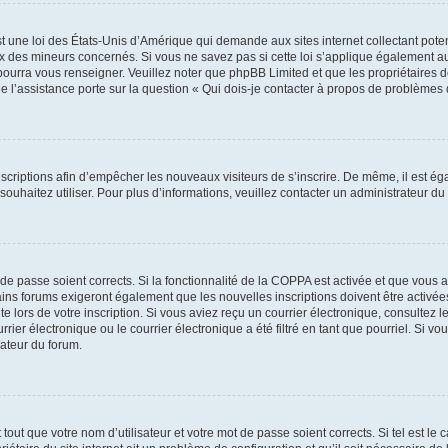
t une loi des États-Unis d’Amérique qui demande aux sites internet collectant pot
 des mineurs concernés. Si vous ne savez pas si cette loi s’applique également au
 pourra vous renseigner. Veuillez noter que phpBB Limited et que les propriétaires
ue l’assistance porte sur la question « Qui dois-je contacter à propos de problèmes 
inscriptions afin d’empêcher les nouveaux visiteurs de s’inscrire. De même, il est é
s souhaitez utiliser. Pour plus d’informations, veuillez contacter un administrateur du
t de passe soient corrects. Si la fonctionnalité de la COPPA est activée et que vous 
ains forums exigeront également que les nouvelles inscriptions doivent être activée
te lors de votre inscription. Si vous aviez reçu un courrier électronique, consultez l
r électronique ou le courrier électronique a été filtré en tant que pourriel. Si vo
rateur du forum.
out que votre nom d’utilisateur et votre mot de passe soient corrects. Si tel est le