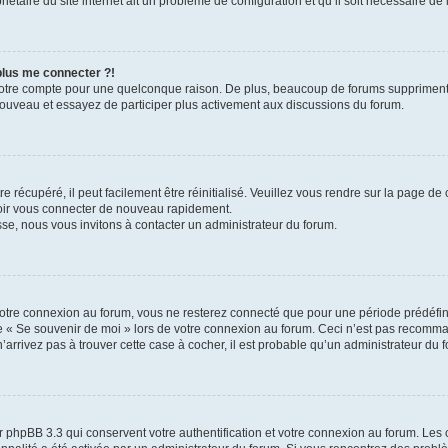
iétaire du site internet ait un problème de configuration et qu’il soit nécessaire de l
 plus me connecter ?!
votre compte pour une quelconque raison. De plus, beaucoup de forums suppriment pér
 nouveau et essayez de participer plus activement aux discussions du forum.
 récupéré, il peut facilement être réinitialisé. Veuillez vous rendre sur la page de
voir vous connecter de nouveau rapidement.
sse, nous vous invitons à contacter un administrateur du forum.
otre connexion au forum, vous ne resterez connecté que pour une période prédéfinie
se « Se souvenir de moi » lors de votre connexion au forum. Ceci n’est pas recomm
’arrivez pas à trouver cette case à cocher, il est probable qu’un administrateur du fo
 phpBB 3.3 qui conservent votre authentification et votre connexion au forum. Les 