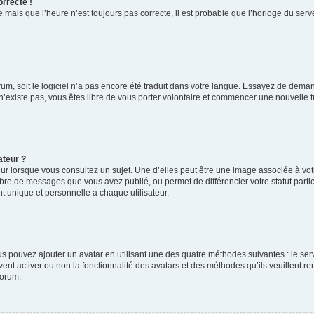
orrecte !
 mais que l’heure n’est toujours pas correcte, il est probable que l’horloge du serve
orum, soit le logiciel n’a pas encore été traduit dans votre langue. Essayez de deman
 n’existe pas, vous êtes libre de vous porter volontaire et commencer une nouvelle t
ateur ?
ur lorsque vous consultez un sujet. Une d’elles peut être une image associée à vo
mbre de messages que vous avez publié, ou permet de différencier votre statut parti
 unique et personnelle à chaque utilisateur.
ous pouvez ajouter un avatar en utilisant une des quatre méthodes suivantes : le serv
ent activer ou non la fonctionnalité des avatars et des méthodes qu’ils veuillent ren
forum.