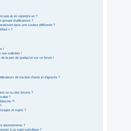
t puis-je en rejoindre un ?
 groupe d’utilisateurs ?
araissent dans une couleur différente ?
défaut » ?
s !
non sollicités !
e de la part de quelqu’un sur ce forum !
lisateurs de ma liste d’amis et d’ignorés ?
ans un ou des forums ?
sultat ?
blanche ?!
?
ssages et sujets ?
t les abonnements ?
onner à un sujet spécifique ?