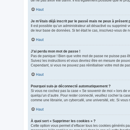
de ne pas avoir été banni. Il est également possible que le propr
Haut
Je m’étais déjà inscrit par le passé mais ne peux à présent
Il est possible qu’un administrateur ait désactivé ou supprimé 
de leur base de données. Si tel était le cas, inscrivez-vous de
Haut
J’ai perdu mon mot de passe !
Pas de panique ! Bien que votre mot de passe ne puisse pas être
Suivez les instructions et vous devriez être en mesure de pou
Cependant, si vous ne pouvez pas réinitialiser votre mot de pa
Haut
Pourquoi suis-je déconnecté automatiquement ?
Si vous ne cochez pas la case « Se souvenir de moi » lors de v
quelqu’un d’autre. Pour rester connecté, veuillez cocher la ca
comme une librairie, un cybercafé, une université, etc. Si vous n
Haut
À quoi sert « Supprimer les cookies » ?
Cette option vous permet d’effacer tous les cookies générés par