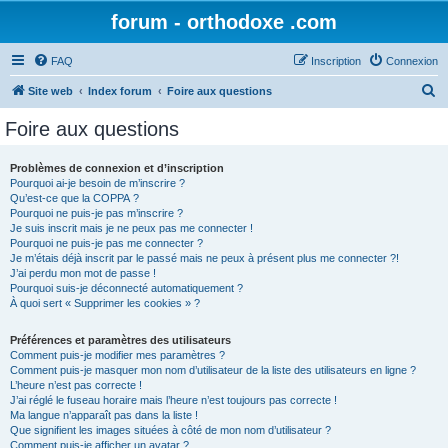
forum - orthodoxe .com
FAQ
Inscription
Connexion
R
Site web
Index forum
Foire aux questions
e
Foire aux questions
c
h
Problèmes de connexion et d’inscription
Pourquoi ai-je besoin de m’inscrire ?
e
Qu’est-ce que la COPPA ?
r
Pourquoi ne puis-je pas m’inscrire ?
Je suis inscrit mais je ne peux pas me connecter !
c
Pourquoi ne puis-je pas me connecter ?
Je m’étais déjà inscrit par le passé mais ne peux à présent plus me connecter ?!
h
J’ai perdu mon mot de passe !
e
Pourquoi suis-je déconnecté automatiquement ?
À quoi sert « Supprimer les cookies » ?
r
Préférences et paramètres des utilisateurs
Comment puis-je modifier mes paramètres ?
Comment puis-je masquer mon nom d’utilisateur de la liste des utilisateurs en ligne ?
L’heure n’est pas correcte !
J’ai réglé le fuseau horaire mais l’heure n’est toujours pas correcte !
Ma langue n’apparaît pas dans la liste !
Que signifient les images situées à côté de mon nom d’utilisateur ?
Comment puis-je afficher un avatar ?