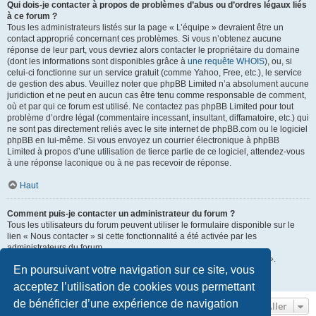
Qui dois-je contacter à propos de problèmes d’abus ou d’ordres légaux liés
à ce forum ?
Tous les administrateurs listés sur la page « L’équipe » devraient être un
contact approprié concernant ces problèmes. Si vous n’obtenez aucune
réponse de leur part, vous devriez alors contacter le propriétaire du domaine
(dont les informations sont disponibles grâce à
une requête WHOIS
), ou, si
celui-ci fonctionne sur un service gratuit (comme Yahoo, Free, etc.), le service
de gestion des abus. Veuillez noter que phpBB Limited n’a absolument aucune
juridiction et ne peut en aucun cas être tenu comme responsable de comment,
où et par qui ce forum est utilisé. Ne contactez pas phpBB Limited pour tout
problème d’ordre légal (commentaire incessant, insultant, diffamatoire, etc.) qui
ne sont pas directement reliés avec le site internet de phpBB.com ou le logiciel
phpBB en lui-même. Si vous envoyez un courrier électronique à phpBB
Limited à propos d’une utilisation de tierce partie de ce logiciel, attendez-vous
à une réponse laconique ou à ne pas recevoir de réponse.
Haut
Comment puis-je contacter un administrateur du forum ?
Tous les utilisateurs du forum peuvent utiliser le formulaire disponible sur le
lien « Nous contacter » si cette fonctionnalité a été activée par les
administrateurs du forum.
Les membres du forum peuvent également utiliser le lien « L’équipe ».
En poursuivant votre navigation sur ce site, vous
Haut
acceptez l’utilisation de cookies vous permettant
de bénéficier d’une expérience de navigation
Aller