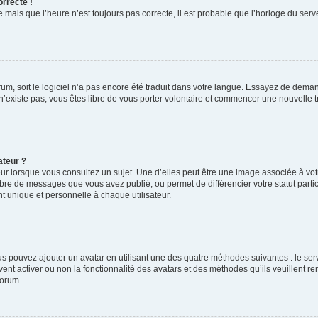
orrecte !
 mais que l’heure n’est toujours pas correcte, il est probable que l’horloge du serve
orum, soit le logiciel n’a pas encore été traduit dans votre langue. Essayez de deman
 n’existe pas, vous êtes libre de vous porter volontaire et commencer une nouvelle t
ateur ?
ur lorsque vous consultez un sujet. Une d’elles peut être une image associée à vo
mbre de messages que vous avez publié, ou permet de différencier votre statut parti
 unique et personnelle à chaque utilisateur.
ous pouvez ajouter un avatar en utilisant une des quatre méthodes suivantes : le serv
ent activer ou non la fonctionnalité des avatars et des méthodes qu’ils veuillent ren
forum.