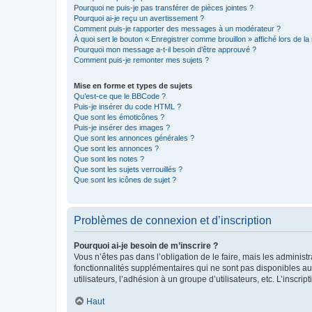
Pourquoi ne puis-je pas transférer de pièces jointes ?
Pourquoi ai-je reçu un avertissement ?
Comment puis-je rapporter des messages à un modérateur ?
À quoi sert le bouton « Enregistrer comme brouillon » affiché lors de la 
Pourquoi mon message a-t-il besoin d’être approuvé ?
Comment puis-je remonter mes sujets ?
Mise en forme et types de sujets
Qu’est-ce que le BBCode ?
Puis-je insérer du code HTML ?
Que sont les émoticônes ?
Puis-je insérer des images ?
Que sont les annonces générales ?
Que sont les annonces ?
Que sont les notes ?
Que sont les sujets verrouillés ?
Que sont les icônes de sujet ?
Problèmes de connexion et d’inscription
Pourquoi ai-je besoin de m’inscrire ?
Vous n’êtes pas dans l’obligation de le faire, mais les adminis
fonctionnalités supplémentaires qui ne sont pas disponibles aux 
utilisateurs, l’adhésion à un groupe d’utilisateurs, etc. L’insc
Haut