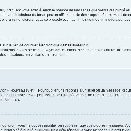
ur, indiquent votre activité selon le nombre de messages que vous avez publié ou id
eul un administrateur du forum peut modifier le texte des rangs du forum. Merci de 
de forums ne toléreront pas ce procédé et un administrateur ou un modérateur pou
ur le lien de courrier électronique d’un utilisateur ?
s utilisateurs inscrits peuvent envoyer des courriers électroniques aux autres utili
es utilisateurs malveillants ou des robots.
outon « Nouveau sujet ». Pour publier une réponse à un sujet ou un message, cliqu
 forum, une liste de vos permissions est affichée en bas de l’écran du forum ou du
ce forum, etc.
r du forum, vous ne pouvez modifier ou supprimer que vos propres messages. Vou
 initial ait été publié. Si quelqu’un a déjà répondu à votre message, un petit text