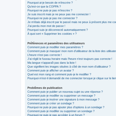
Pourquoi ai-je besoin de m’inscrire ?
Qu’est-ce que la COPPA ?
Pourquoi ne puis-je pas m’inscrire ?
Je suis inscrit mais je ne peux pas me connecter !
Pourquoi ne puis-je pas me connecter ?
Je m’étais déjà inscrit par le passé mais ne peux à présent plus me co
J’ai perdu mon mot de passe !
Pourquoi suis-je déconnecté automatiquement ?
À quoi sert « Supprimer les cookies » ?
Préférences et paramètres des utilisateurs
Comment puis-je modifier mes paramètres ?
Comment puis-je masquer mon nom d’utilisateur de la liste des utilisate
L’heure n’est pas correcte !
J’ai réglé le fuseau horaire mais l’heure n’est toujours pas correcte !
Ma langue n’apparaît pas dans la liste !
Que signifient les images situées à côté de mon nom d’utilisateur ?
Comment puis-je afficher un avatar ?
Quel est mon rang et comment puis-je le modifier ?
Pourquoi m’est-il demandé de me connecter lorsque je clique sur le lien 
Problèmes de publication
Comment puis-je publier un nouveau sujet ou une réponse ?
Comment puis-je modifier ou supprimer un message ?
Comment puis-je insérer une signature à mon message ?
Comment puis-je créer un sondage ?
Pourquoi ne puis-je pas ajouter plus d’options à un sondage ?
Comment puis-je modifier ou supprimer un sondage ?
Pourquoi ne puis-je pas accéder à un forum ?