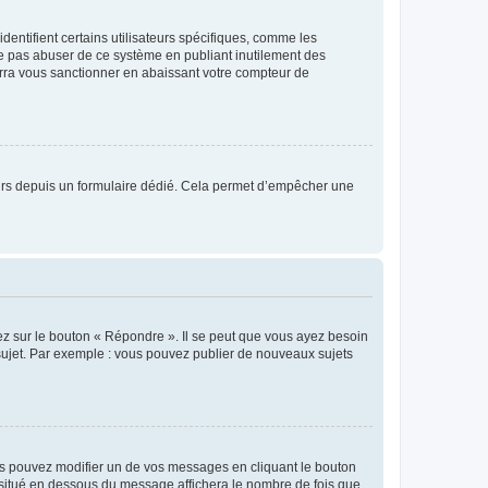
entifient certains utilisateurs spécifiques, comme les
ne pas abuser de ce système en publiant inutilement des
rra vous sanctionner en abaissant votre compteur de
sateurs depuis un formulaire dédié. Cela permet d’empêcher une
ez sur le bouton « Répondre ». Il se peut que vous ayez besoin
 sujet. Par exemple : vous pouvez publier de nouveaux sujets
s pouvez modifier un de vos messages en cliquant le bouton
e situé en dessous du message affichera le nombre de fois que