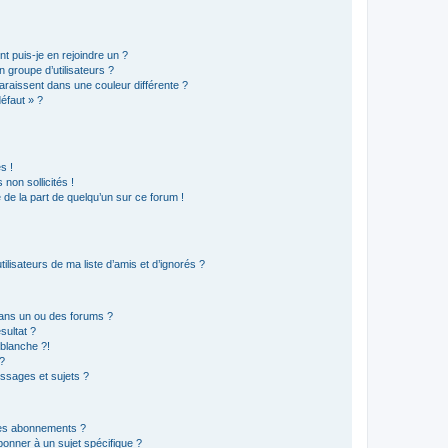
t puis-je en rejoindre un ?
 groupe d’utilisateurs ?
araissent dans une couleur différente ?
défaut » ?
s !
non sollicités !
e de la part de quelqu’un sur ce forum !
lisateurs de ma liste d’amis et d’ignorés ?
ans un ou des forums ?
sultat ?
blanche ?!
?
ssages et sujets ?
t les abonnements ?
onner à un sujet spécifique ?