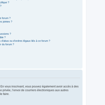
ifique ?
 ?
ce forum ?
s jointes ?
cussions ?
ible ?
 d’abus ou d’ordres légaux liés à ce forum ?
r du forum ?
ts. En vous inscrivant, vous pouvez également avoir accès à des
ie privée, l’envoi de courriers électroniques aux autres
e faire.