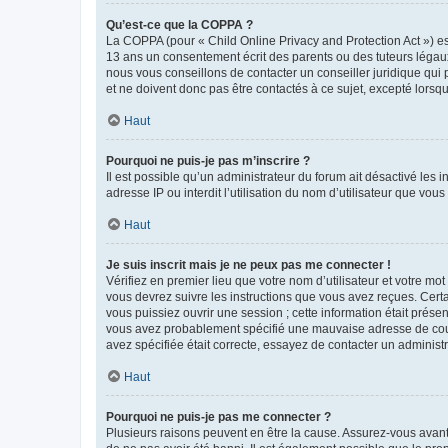
Qu’est-ce que la COPPA ?
La COPPA (pour « Child Online Privacy and Protection Act ») es
13 ans un consentement écrit des parents ou des tuteurs légaux
nous vous conseillons de contacter un conseiller juridique qui
et ne doivent donc pas être contactés à ce sujet, excepté lorsq
Haut
Pourquoi ne puis-je pas m’inscrire ?
Il est possible qu’un administrateur du forum ait désactivé les 
adresse IP ou interdit l’utilisation du nom d’utilisateur que vou
Haut
Je suis inscrit mais je ne peux pas me connecter !
Vérifiez en premier lieu que votre nom d’utilisateur et votre mo
vous devrez suivre les instructions que vous avez reçues. Cert
vous puissiez ouvrir une session ; cette information était présen
vous avez probablement spécifié une mauvaise adresse de courrie
avez spécifiée était correcte, essayez de contacter un administ
Haut
Pourquoi ne puis-je pas me connecter ?
Plusieurs raisons peuvent en être la cause. Assurez-vous avant t