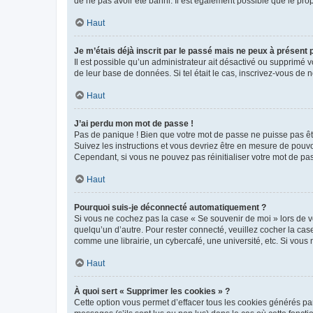
de ne pas avoir été banni. Il est également possible que le propr
Haut
Je m’étais déjà inscrit par le passé mais ne peux à présent
Il est possible qu’un administrateur ait désactivé ou supprimé 
de leur base de données. Si tel était le cas, inscrivez-vous de
Haut
J’ai perdu mon mot de passe !
Pas de panique ! Bien que votre mot de passe ne puisse pas être
Suivez les instructions et vous devriez être en mesure de pou
Cependant, si vous ne pouvez pas réinitialiser votre mot de pa
Haut
Pourquoi suis-je déconnecté automatiquement ?
Si vous ne cochez pas la case « Se souvenir de moi » lors de v
quelqu’un d’autre. Pour rester connecté, veuillez cocher la ca
comme une librairie, un cybercafé, une université, etc. Si vous n
Haut
À quoi sert « Supprimer les cookies » ?
Cette option vous permet d’effacer tous les cookies générés par