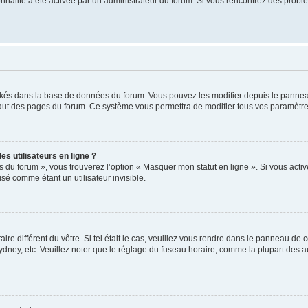
tionnalité a été activée par un administrateur du forum. Si vous rencontrez des pro
ockés dans la base de données du forum. Vous pouvez les modifier depuis le panneau 
haut des pages du forum. Ce système vous permettra de modifier tous vos paramètre
s utilisateurs en ligne ?
s du forum », vous trouverez l’option « Masquer mon statut en ligne ». Si vous activ
é comme étant un utilisateur invisible.
aire différent du vôtre. Si tel était le cas, veuillez vous rendre dans le panneau de co
ey, etc. Veuillez noter que le réglage du fuseau horaire, comme la plupart des autr