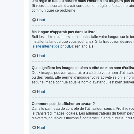
J’ai réglé le fuseau horaire mais l’heure n’est toujours pas c
Si vous êtes certain d’avoir correctement réglé le fuseau horaire
communiquer ce problème.
Haut
Ma langue n’apparaît pas dans la liste !
Soit les administrateurs n’ont pas installé votre langue sur le f
installer la langue que vous souhaitez. Si la traduction désirée
le site internet de phpBB
® (en anglais).
Haut
Que signifient les images situées à côté de mon nom d’utilis
Deux images peuvent apparaître à côté de votre nom d’utilisate
ou des ronds. Elle permet d’indiquer votre activité selon le no
est une image connue sous le nom d’avatar qui est bien souvent
Haut
Comment puis-je afficher un avatar ?
Dans le panneau de contrôle de l’utilisateur, sous « Profil », v
le transfert d’images locales. Les administrateurs du forum peuv
d’avatars, nous vous invitons à contacter un administrateur du 
Haut