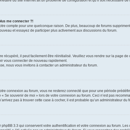
iétaire du site internet ait un problème de configuration et qu’il soit nécessaire de l
 plus me connecter ?!
votre compte pour une quelconque raison. De plus, beaucoup de forums suppriment pér
 nouveau et essayez de participer plus activement aux discussions du forum.
 récupéré, il peut facilement être réinitialisé. Veuillez vous rendre sur la page de
voir vous connecter de nouveau rapidement.
sse, nous vous invitons à contacter un administrateur du forum.
otre connexion au forum, vous ne resterez connecté que pour une période prédéfinie
se « Se souvenir de moi » lors de votre connexion au forum. Ceci n’est pas recomm
’arrivez pas à trouver cette case à cocher, il est probable qu’un administrateur du fo
 phpBB 3.3 qui conservent votre authentification et votre connexion au forum. Les 