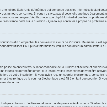
t une loi des États-Unis d’Amérique qui demande aux sites internet collectant pot
 des mineurs concernés. Si vous ne savez pas si cette loi s’applique également au
 pourra vous renseigner. Veuillez noter que phpBB Limited et que les propriétaires
ue l’assistance porte sur la question « Qui dois-je contacter à propos de problèmes 
inscriptions afin d’empêcher les nouveaux visiteurs de s’inscrire. De même, il est é
s souhaitez utiliser. Pour plus d’informations, veuillez contacter un administrateur du
t de passe soient corrects. Si la fonctionnalité de la COPPA est activée et que vous 
ains forums exigeront également que les nouvelles inscriptions doivent être activée
te lors de votre inscription. Si vous aviez reçu un courrier électronique, consultez l
r électronique ou le courrier électronique a été filtré en tant que pourriel. Si vo
rateur du forum.
out que votre nom d’utilisateur et votre mot de passe soient corrects. Si tel est le