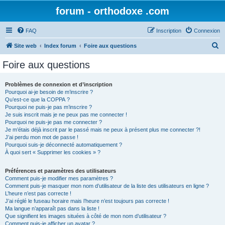
forum - orthodoxe .com
FAQ
Inscription
Connexion
R
Site web
Index forum
Foire aux questions
e
Foire aux questions
c
h
Problèmes de connexion et d’inscription
Pourquoi ai-je besoin de m’inscrire ?
e
Qu’est-ce que la COPPA ?
r
Pourquoi ne puis-je pas m’inscrire ?
Je suis inscrit mais je ne peux pas me connecter !
c
Pourquoi ne puis-je pas me connecter ?
Je m’étais déjà inscrit par le passé mais ne peux à présent plus me connecter ?!
h
J’ai perdu mon mot de passe !
e
Pourquoi suis-je déconnecté automatiquement ?
À quoi sert « Supprimer les cookies » ?
r
Préférences et paramètres des utilisateurs
Comment puis-je modifier mes paramètres ?
Comment puis-je masquer mon nom d’utilisateur de la liste des utilisateurs en ligne ?
L’heure n’est pas correcte !
J’ai réglé le fuseau horaire mais l’heure n’est toujours pas correcte !
Ma langue n’apparaît pas dans la liste !
Que signifient les images situées à côté de mon nom d’utilisateur ?
Comment puis-je afficher un avatar ?