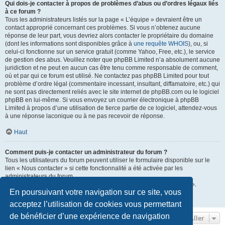
Qui dois-je contacter à propos de problèmes d’abus ou d’ordres légaux liés
à ce forum ?
Tous les administrateurs listés sur la page « L’équipe » devraient être un
contact approprié concernant ces problèmes. Si vous n’obtenez aucune
réponse de leur part, vous devriez alors contacter le propriétaire du domaine
(dont les informations sont disponibles grâce à
une requête WHOIS
), ou, si
celui-ci fonctionne sur un service gratuit (comme Yahoo, Free, etc.), le service
de gestion des abus. Veuillez noter que phpBB Limited n’a absolument aucune
juridiction et ne peut en aucun cas être tenu comme responsable de comment,
où et par qui ce forum est utilisé. Ne contactez pas phpBB Limited pour tout
problème d’ordre légal (commentaire incessant, insultant, diffamatoire, etc.) qui
ne sont pas directement reliés avec le site internet de phpBB.com ou le logiciel
phpBB en lui-même. Si vous envoyez un courrier électronique à phpBB
Limited à propos d’une utilisation de tierce partie de ce logiciel, attendez-vous
à une réponse laconique ou à ne pas recevoir de réponse.
Haut
Comment puis-je contacter un administrateur du forum ?
Tous les utilisateurs du forum peuvent utiliser le formulaire disponible sur le
lien « Nous contacter » si cette fonctionnalité a été activée par les
administrateurs du forum.
Les membres du forum peuvent également utiliser le lien « L’équipe ».
En poursuivant votre navigation sur ce site, vous
Haut
acceptez l’utilisation de cookies vous permettant
de bénéficier d’une expérience de navigation
Aller