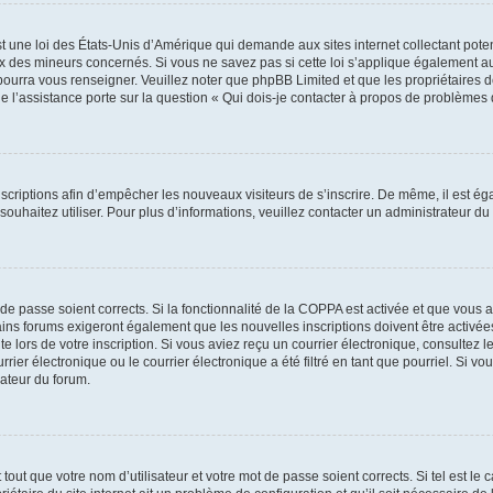
t une loi des États-Unis d’Amérique qui demande aux sites internet collectant pot
 des mineurs concernés. Si vous ne savez pas si cette loi s’applique également au
 pourra vous renseigner. Veuillez noter que phpBB Limited et que les propriétaires
ue l’assistance porte sur la question « Qui dois-je contacter à propos de problèmes 
inscriptions afin d’empêcher les nouveaux visiteurs de s’inscrire. De même, il est é
s souhaitez utiliser. Pour plus d’informations, veuillez contacter un administrateur du
t de passe soient corrects. Si la fonctionnalité de la COPPA est activée et que vous 
ains forums exigeront également que les nouvelles inscriptions doivent être activée
te lors de votre inscription. Si vous aviez reçu un courrier électronique, consultez l
r électronique ou le courrier électronique a été filtré en tant que pourriel. Si vo
rateur du forum.
out que votre nom d’utilisateur et votre mot de passe soient corrects. Si tel est le