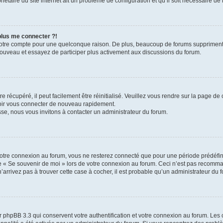
iétaire du site internet ait un problème de configuration et qu’il soit nécessaire de l
 plus me connecter ?!
votre compte pour une quelconque raison. De plus, beaucoup de forums suppriment pér
 nouveau et essayez de participer plus activement aux discussions du forum.
 récupéré, il peut facilement être réinitialisé. Veuillez vous rendre sur la page de
voir vous connecter de nouveau rapidement.
sse, nous vous invitons à contacter un administrateur du forum.
otre connexion au forum, vous ne resterez connecté que pour une période prédéfinie
se « Se souvenir de moi » lors de votre connexion au forum. Ceci n’est pas recomm
’arrivez pas à trouver cette case à cocher, il est probable qu’un administrateur du fo
 phpBB 3.3 qui conservent votre authentification et votre connexion au forum. Les 