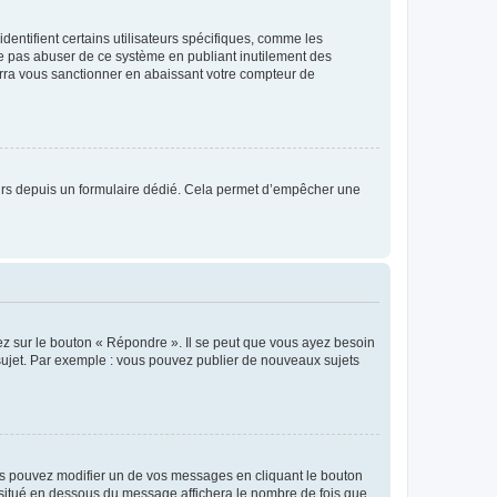
entifient certains utilisateurs spécifiques, comme les
ne pas abuser de ce système en publiant inutilement des
rra vous sanctionner en abaissant votre compteur de
sateurs depuis un formulaire dédié. Cela permet d’empêcher une
ez sur le bouton « Répondre ». Il se peut que vous ayez besoin
 sujet. Par exemple : vous pouvez publier de nouveaux sujets
s pouvez modifier un de vos messages en cliquant le bouton
e situé en dessous du message affichera le nombre de fois que