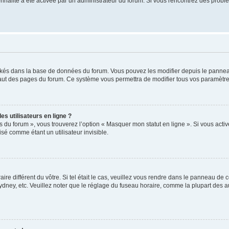
tionnalité a été activée par un administrateur du forum. Si vous rencontrez des pro
ockés dans la base de données du forum. Vous pouvez les modifier depuis le panneau 
haut des pages du forum. Ce système vous permettra de modifier tous vos paramètre
s utilisateurs en ligne ?
s du forum », vous trouverez l’option « Masquer mon statut en ligne ». Si vous activ
é comme étant un utilisateur invisible.
aire différent du vôtre. Si tel était le cas, veuillez vous rendre dans le panneau de co
ey, etc. Veuillez noter que le réglage du fuseau horaire, comme la plupart des autr