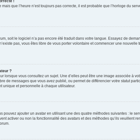
orrecte !
 mais que l’heure n’est toujours pas correcte, il est probable que l’horloge du serve
orum, soit le logiciel n’a pas encore été traduit dans votre langue. Essayez de deman
 n’existe pas, vous êtes libre de vous porter volontaire et commencer une nouvelle t
ateur ?
ur lorsque vous consultez un sujet. Une d’elles peut être une image associée à vo
mbre de messages que vous avez publié, ou permet de différencier votre statut parti
 unique et personnelle à chaque utilisateur.
ous pouvez ajouter un avatar en utilisant une des quatre méthodes suivantes : le serv
ent activer ou non la fonctionnalité des avatars et des méthodes qu’ils veuillent ren
forum.