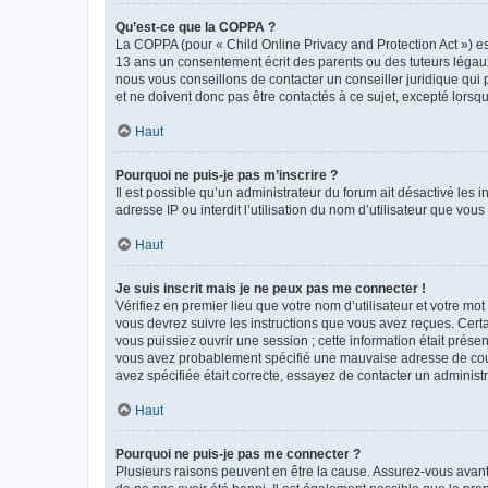
Qu’est-ce que la COPPA ?
La COPPA (pour « Child Online Privacy and Protection Act ») es
13 ans un consentement écrit des parents ou des tuteurs légaux
nous vous conseillons de contacter un conseiller juridique qui
et ne doivent donc pas être contactés à ce sujet, excepté lorsq
Haut
Pourquoi ne puis-je pas m’inscrire ?
Il est possible qu’un administrateur du forum ait désactivé les 
adresse IP ou interdit l’utilisation du nom d’utilisateur que vou
Haut
Je suis inscrit mais je ne peux pas me connecter !
Vérifiez en premier lieu que votre nom d’utilisateur et votre mo
vous devrez suivre les instructions que vous avez reçues. Cert
vous puissiez ouvrir une session ; cette information était présen
vous avez probablement spécifié une mauvaise adresse de courrie
avez spécifiée était correcte, essayez de contacter un administ
Haut
Pourquoi ne puis-je pas me connecter ?
Plusieurs raisons peuvent en être la cause. Assurez-vous avant t