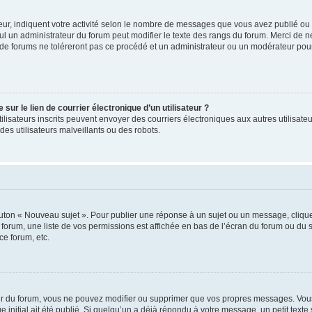
ur, indiquent votre activité selon le nombre de messages que vous avez publié ou id
eul un administrateur du forum peut modifier le texte des rangs du forum. Merci de 
de forums ne toléreront pas ce procédé et un administrateur ou un modérateur pou
ur le lien de courrier électronique d’un utilisateur ?
s utilisateurs inscrits peuvent envoyer des courriers électroniques aux autres utili
es utilisateurs malveillants ou des robots.
outon « Nouveau sujet ». Pour publier une réponse à un sujet ou un message, cliqu
 forum, une liste de vos permissions est affichée en bas de l’écran du forum ou du
ce forum, etc.
r du forum, vous ne pouvez modifier ou supprimer que vos propres messages. Vou
 initial ait été publié. Si quelqu’un a déjà répondu à votre message, un petit text