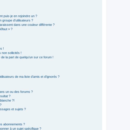
t puis-je en rejoindre un ?
 groupe d’utilisateurs ?
araissent dans une couleur différente ?
défaut » ?
s !
non sollicités !
e de la part de quelqu’un sur ce forum !
lisateurs de ma liste d’amis et d’ignorés ?
ans un ou des forums ?
sultat ?
blanche ?!
?
ssages et sujets ?
t les abonnements ?
onner à un sujet spécifique ?