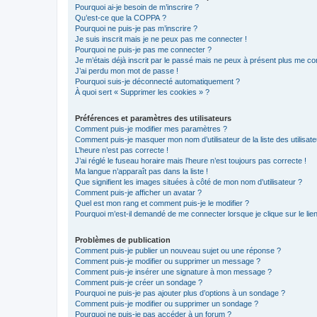
Pourquoi ai-je besoin de m’inscrire ?
Qu’est-ce que la COPPA ?
Pourquoi ne puis-je pas m’inscrire ?
Je suis inscrit mais je ne peux pas me connecter !
Pourquoi ne puis-je pas me connecter ?
Je m’étais déjà inscrit par le passé mais ne peux à présent plus me co
J’ai perdu mon mot de passe !
Pourquoi suis-je déconnecté automatiquement ?
À quoi sert « Supprimer les cookies » ?
Préférences et paramètres des utilisateurs
Comment puis-je modifier mes paramètres ?
Comment puis-je masquer mon nom d’utilisateur de la liste des utilisate
L’heure n’est pas correcte !
J’ai réglé le fuseau horaire mais l’heure n’est toujours pas correcte !
Ma langue n’apparaît pas dans la liste !
Que signifient les images situées à côté de mon nom d’utilisateur ?
Comment puis-je afficher un avatar ?
Quel est mon rang et comment puis-je le modifier ?
Pourquoi m’est-il demandé de me connecter lorsque je clique sur le lien 
Problèmes de publication
Comment puis-je publier un nouveau sujet ou une réponse ?
Comment puis-je modifier ou supprimer un message ?
Comment puis-je insérer une signature à mon message ?
Comment puis-je créer un sondage ?
Pourquoi ne puis-je pas ajouter plus d’options à un sondage ?
Comment puis-je modifier ou supprimer un sondage ?
Pourquoi ne puis-je pas accéder à un forum ?