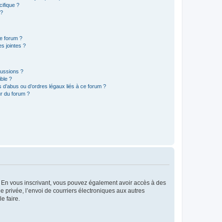
ifique ?
 ?
ce forum ?
s jointes ?
cussions ?
ible ?
 d’abus ou d’ordres légaux liés à ce forum ?
r du forum ?
ts. En vous inscrivant, vous pouvez également avoir accès à des
ie privée, l’envoi de courriers électroniques aux autres
e faire.