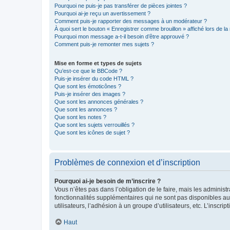
Pourquoi ne puis-je pas transférer de pièces jointes ?
Pourquoi ai-je reçu un avertissement ?
Comment puis-je rapporter des messages à un modérateur ?
À quoi sert le bouton « Enregistrer comme brouillon » affiché lors de la 
Pourquoi mon message a-t-il besoin d’être approuvé ?
Comment puis-je remonter mes sujets ?
Mise en forme et types de sujets
Qu’est-ce que le BBCode ?
Puis-je insérer du code HTML ?
Que sont les émoticônes ?
Puis-je insérer des images ?
Que sont les annonces générales ?
Que sont les annonces ?
Que sont les notes ?
Que sont les sujets verrouillés ?
Que sont les icônes de sujet ?
Problèmes de connexion et d’inscription
Pourquoi ai-je besoin de m’inscrire ?
Vous n’êtes pas dans l’obligation de le faire, mais les adminis
fonctionnalités supplémentaires qui ne sont pas disponibles aux 
utilisateurs, l’adhésion à un groupe d’utilisateurs, etc. L’insc
Haut