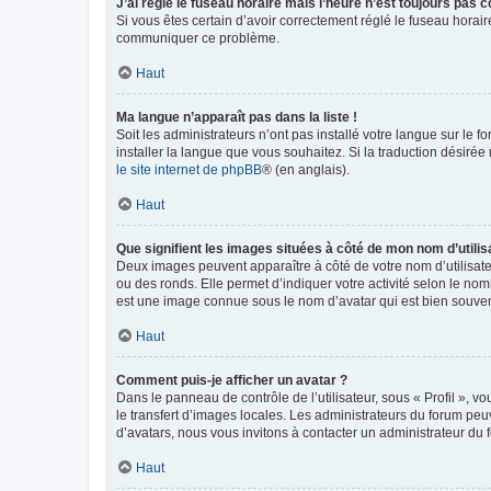
J’ai réglé le fuseau horaire mais l’heure n’est toujours pas c
Si vous êtes certain d’avoir correctement réglé le fuseau horaire
communiquer ce problème.
Haut
Ma langue n’apparaît pas dans la liste !
Soit les administrateurs n’ont pas installé votre langue sur le f
installer la langue que vous souhaitez. Si la traduction désirée
le site internet de phpBB
® (en anglais).
Haut
Que signifient les images situées à côté de mon nom d’utilis
Deux images peuvent apparaître à côté de votre nom d’utilisate
ou des ronds. Elle permet d’indiquer votre activité selon le no
est une image connue sous le nom d’avatar qui est bien souvent
Haut
Comment puis-je afficher un avatar ?
Dans le panneau de contrôle de l’utilisateur, sous « Profil », v
le transfert d’images locales. Les administrateurs du forum peuv
d’avatars, nous vous invitons à contacter un administrateur du 
Haut