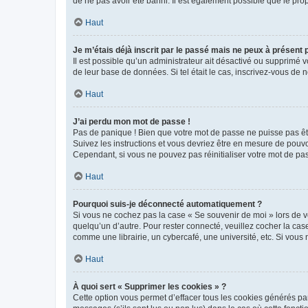
de ne pas avoir été banni. Il est également possible que le propr
Haut
Je m’étais déjà inscrit par le passé mais ne peux à présent
Il est possible qu’un administrateur ait désactivé ou supprimé 
de leur base de données. Si tel était le cas, inscrivez-vous de
Haut
J’ai perdu mon mot de passe !
Pas de panique ! Bien que votre mot de passe ne puisse pas être
Suivez les instructions et vous devriez être en mesure de pou
Cependant, si vous ne pouvez pas réinitialiser votre mot de pa
Haut
Pourquoi suis-je déconnecté automatiquement ?
Si vous ne cochez pas la case « Se souvenir de moi » lors de v
quelqu’un d’autre. Pour rester connecté, veuillez cocher la ca
comme une librairie, un cybercafé, une université, etc. Si vous n
Haut
À quoi sert « Supprimer les cookies » ?
Cette option vous permet d’effacer tous les cookies générés par