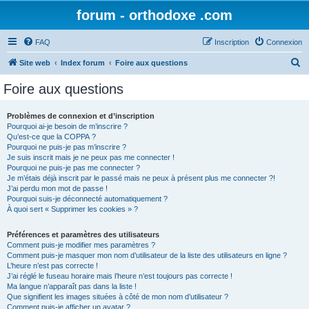
forum - orthodoxe .com
FAQ
Inscription
Connexion
R
Site web
Index forum
Foire aux questions
e
Foire aux questions
c
h
Problèmes de connexion et d’inscription
Pourquoi ai-je besoin de m’inscrire ?
e
Qu’est-ce que la COPPA ?
r
Pourquoi ne puis-je pas m’inscrire ?
Je suis inscrit mais je ne peux pas me connecter !
c
Pourquoi ne puis-je pas me connecter ?
Je m’étais déjà inscrit par le passé mais ne peux à présent plus me connecter ?!
h
J’ai perdu mon mot de passe !
e
Pourquoi suis-je déconnecté automatiquement ?
À quoi sert « Supprimer les cookies » ?
r
Préférences et paramètres des utilisateurs
Comment puis-je modifier mes paramètres ?
Comment puis-je masquer mon nom d’utilisateur de la liste des utilisateurs en ligne ?
L’heure n’est pas correcte !
J’ai réglé le fuseau horaire mais l’heure n’est toujours pas correcte !
Ma langue n’apparaît pas dans la liste !
Que signifient les images situées à côté de mon nom d’utilisateur ?
Comment puis-je afficher un avatar ?