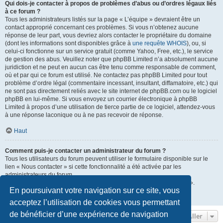
Qui dois-je contacter à propos de problèmes d’abus ou d’ordres légaux liés
à ce forum ?
Tous les administrateurs listés sur la page « L’équipe » devraient être un
contact approprié concernant ces problèmes. Si vous n’obtenez aucune
réponse de leur part, vous devriez alors contacter le propriétaire du domaine
(dont les informations sont disponibles grâce à
une requête WHOIS
), ou, si
celui-ci fonctionne sur un service gratuit (comme Yahoo, Free, etc.), le service
de gestion des abus. Veuillez noter que phpBB Limited n’a absolument aucune
juridiction et ne peut en aucun cas être tenu comme responsable de comment,
où et par qui ce forum est utilisé. Ne contactez pas phpBB Limited pour tout
problème d’ordre légal (commentaire incessant, insultant, diffamatoire, etc.) qui
ne sont pas directement reliés avec le site internet de phpBB.com ou le logiciel
phpBB en lui-même. Si vous envoyez un courrier électronique à phpBB
Limited à propos d’une utilisation de tierce partie de ce logiciel, attendez-vous
à une réponse laconique ou à ne pas recevoir de réponse.
Haut
Comment puis-je contacter un administrateur du forum ?
Tous les utilisateurs du forum peuvent utiliser le formulaire disponible sur le
lien « Nous contacter » si cette fonctionnalité a été activée par les
administrateurs du forum.
Les membres du forum peuvent également utiliser le lien « L’équipe ».
En poursuivant votre navigation sur ce site, vous
Haut
acceptez l’utilisation de cookies vous permettant
de bénéficier d’une expérience de navigation
Aller