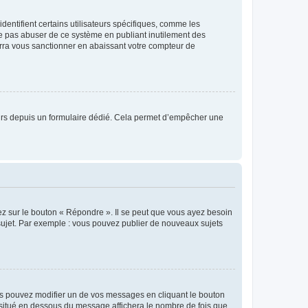
entifient certains utilisateurs spécifiques, comme les
ne pas abuser de ce système en publiant inutilement des
rra vous sanctionner en abaissant votre compteur de
sateurs depuis un formulaire dédié. Cela permet d’empêcher une
ez sur le bouton « Répondre ». Il se peut que vous ayez besoin
 sujet. Par exemple : vous pouvez publier de nouveaux sujets
s pouvez modifier un de vos messages en cliquant le bouton
e situé en dessous du message affichera le nombre de fois que