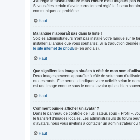
J’ai réglé le fuseau horaire mais l’heure n’est toujours pas c
Si vous êtes certain d’avoir correctement réglé le fuseau horaire
communiquer ce problème.
Haut
Ma langue n’apparaît pas dans la liste !
Soit les administrateurs n’ont pas installé votre langue sur le f
installer la langue que vous souhaitez. Si la traduction désirée
le site internet de phpBB
® (en anglais).
Haut
Que signifient les images situées à côté de mon nom d’utilis
Deux images peuvent apparaître à côté de votre nom d’utilisate
ou des ronds. Elle permet d’indiquer votre activité selon le no
est une image connue sous le nom d’avatar qui est bien souvent
Haut
Comment puis-je afficher un avatar ?
Dans le panneau de contrôle de l’utilisateur, sous « Profil », v
le transfert d’images locales. Les administrateurs du forum peuv
d’avatars, nous vous invitons à contacter un administrateur du 
Haut