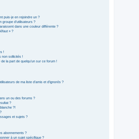
t puis-je en rejoindre un ?
 groupe d’utilisateurs ?
araissent dans une couleur différente ?
défaut » ?
s !
non sollicités !
e de la part de quelqu’un sur ce forum !
lisateurs de ma liste d’amis et d’ignorés ?
ans un ou des forums ?
sultat ?
blanche ?!
?
ssages et sujets ?
t les abonnements ?
onner à un sujet spécifique ?