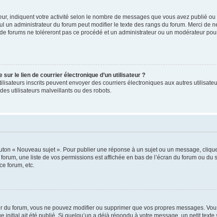
ur, indiquent votre activité selon le nombre de messages que vous avez publié ou id
eul un administrateur du forum peut modifier le texte des rangs du forum. Merci de 
de forums ne toléreront pas ce procédé et un administrateur ou un modérateur pou
ur le lien de courrier électronique d’un utilisateur ?
s utilisateurs inscrits peuvent envoyer des courriers électroniques aux autres utili
es utilisateurs malveillants ou des robots.
outon « Nouveau sujet ». Pour publier une réponse à un sujet ou un message, cliqu
 forum, une liste de vos permissions est affichée en bas de l’écran du forum ou du
ce forum, etc.
r du forum, vous ne pouvez modifier ou supprimer que vos propres messages. Vou
 initial ait été publié. Si quelqu’un a déjà répondu à votre message, un petit text