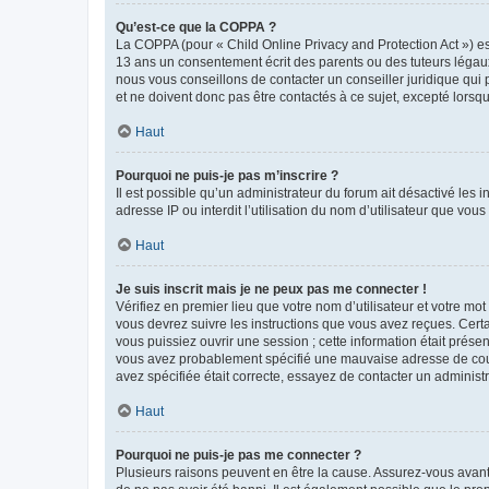
Qu’est-ce que la COPPA ?
La COPPA (pour « Child Online Privacy and Protection Act ») es
13 ans un consentement écrit des parents ou des tuteurs légaux
nous vous conseillons de contacter un conseiller juridique qui
et ne doivent donc pas être contactés à ce sujet, excepté lorsq
Haut
Pourquoi ne puis-je pas m’inscrire ?
Il est possible qu’un administrateur du forum ait désactivé les 
adresse IP ou interdit l’utilisation du nom d’utilisateur que vou
Haut
Je suis inscrit mais je ne peux pas me connecter !
Vérifiez en premier lieu que votre nom d’utilisateur et votre mo
vous devrez suivre les instructions que vous avez reçues. Cert
vous puissiez ouvrir une session ; cette information était présen
vous avez probablement spécifié une mauvaise adresse de courrie
avez spécifiée était correcte, essayez de contacter un administ
Haut
Pourquoi ne puis-je pas me connecter ?
Plusieurs raisons peuvent en être la cause. Assurez-vous avant t