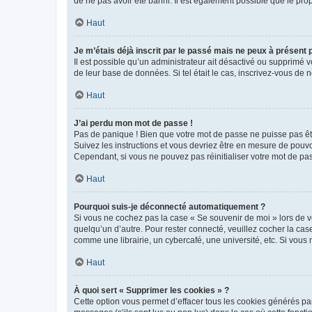
de ne pas avoir été banni. Il est également possible que le propr
Haut
Je m’étais déjà inscrit par le passé mais ne peux à présent
Il est possible qu’un administrateur ait désactivé ou supprimé 
de leur base de données. Si tel était le cas, inscrivez-vous de
Haut
J’ai perdu mon mot de passe !
Pas de panique ! Bien que votre mot de passe ne puisse pas être
Suivez les instructions et vous devriez être en mesure de pou
Cependant, si vous ne pouvez pas réinitialiser votre mot de pa
Haut
Pourquoi suis-je déconnecté automatiquement ?
Si vous ne cochez pas la case « Se souvenir de moi » lors de v
quelqu’un d’autre. Pour rester connecté, veuillez cocher la ca
comme une librairie, un cybercafé, une université, etc. Si vous n
Haut
À quoi sert « Supprimer les cookies » ?
Cette option vous permet d’effacer tous les cookies générés par