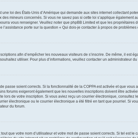
t une loi des États-Unis d’Amérique qui demande aux sites internet collectant pot
 des mineurs concernés. Si vous ne savez pas si cette loi s’applique également au
 pourra vous renseigner. Veuillez noter que phpBB Limited et que les propriétaires
ue l’assistance porte sur la question « Qui dois-je contacter à propos de problèmes 
inscriptions afin d’empêcher les nouveaux visiteurs de s’inscrire. De même, il est é
s souhaitez utiliser. Pour plus d’informations, veuillez contacter un administrateur du
t de passe soient corrects. Si la fonctionnalité de la COPPA est activée et que vous 
ains forums exigeront également que les nouvelles inscriptions doivent être activée
te lors de votre inscription. Si vous aviez reçu un courrier électronique, consultez l
r électronique ou le courrier électronique a été filtré en tant que pourriel. Si vo
rateur du forum.
out que votre nom d’utilisateur et votre mot de passe soient corrects. Si tel est le