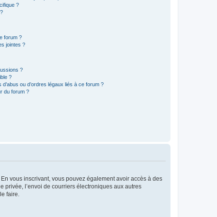
ifique ?
 ?
ce forum ?
s jointes ?
cussions ?
ible ?
 d’abus ou d’ordres légaux liés à ce forum ?
r du forum ?
ts. En vous inscrivant, vous pouvez également avoir accès à des
ie privée, l’envoi de courriers électroniques aux autres
e faire.