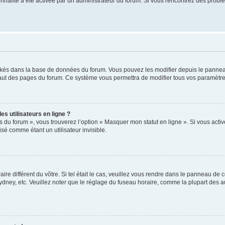
tionnalité a été activée par un administrateur du forum. Si vous rencontrez des pro
ockés dans la base de données du forum. Vous pouvez les modifier depuis le panneau 
haut des pages du forum. Ce système vous permettra de modifier tous vos paramètre
s utilisateurs en ligne ?
s du forum », vous trouverez l’option « Masquer mon statut en ligne ». Si vous activ
é comme étant un utilisateur invisible.
aire différent du vôtre. Si tel était le cas, veuillez vous rendre dans le panneau de co
ey, etc. Veuillez noter que le réglage du fuseau horaire, comme la plupart des autr