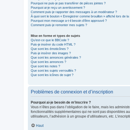
Pourquoi ne puis-je pas transférer de pièces jointes ?
Pourquoi ai-je reçu un avertissement ?
Comment puis-je rapporter des messages à un modérateur ?
À quoi sert le bouton « Enregistrer comme brouillon » affiché lors de la 
Pourquoi mon message a-t-il besoin d’être approuvé ?
Comment puis-je remonter mes sujets ?
Mise en forme et types de sujets
Qu’est-ce que le BBCode ?
Puis-je insérer du code HTML ?
Que sont les émoticônes ?
Puis-je insérer des images ?
Que sont les annonces générales ?
Que sont les annonces ?
Que sont les notes ?
Que sont les sujets verrouillés ?
Que sont les icônes de sujet ?
Problèmes de connexion et d’inscription
Pourquoi ai-je besoin de m’inscrire ?
Vous n’êtes pas dans l’obligation de le faire, mais les adminis
fonctionnalités supplémentaires qui ne sont pas disponibles aux 
utilisateurs, l’adhésion à un groupe d’utilisateurs, etc. L’insc
Haut