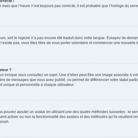
orrecte !
 mais que l’heure n’est toujours pas correcte, il est probable que l’horloge du serve
orum, soit le logiciel n’a pas encore été traduit dans votre langue. Essayez de deman
 n’existe pas, vous êtes libre de vous porter volontaire et commencer une nouvelle t
ateur ?
ur lorsque vous consultez un sujet. Une d’elles peut être une image associée à vo
mbre de messages que vous avez publié, ou permet de différencier votre statut parti
 unique et personnelle à chaque utilisateur.
ous pouvez ajouter un avatar en utilisant une des quatre méthodes suivantes : le serv
ent activer ou non la fonctionnalité des avatars et des méthodes qu’ils veuillent ren
forum.