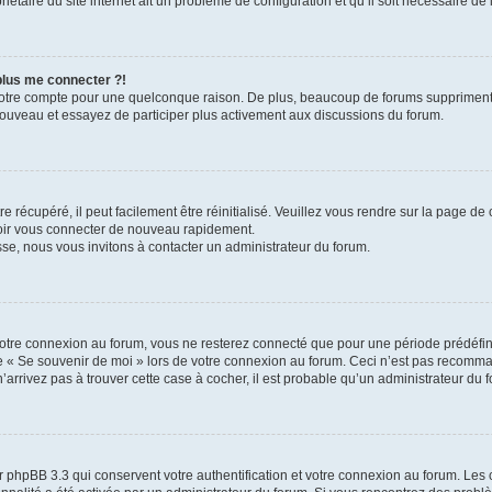
iétaire du site internet ait un problème de configuration et qu’il soit nécessaire de l
 plus me connecter ?!
votre compte pour une quelconque raison. De plus, beaucoup de forums suppriment pér
 nouveau et essayez de participer plus activement aux discussions du forum.
 récupéré, il peut facilement être réinitialisé. Veuillez vous rendre sur la page de
voir vous connecter de nouveau rapidement.
sse, nous vous invitons à contacter un administrateur du forum.
otre connexion au forum, vous ne resterez connecté que pour une période prédéfinie
se « Se souvenir de moi » lors de votre connexion au forum. Ceci n’est pas recomm
’arrivez pas à trouver cette case à cocher, il est probable qu’un administrateur du fo
 phpBB 3.3 qui conservent votre authentification et votre connexion au forum. Les 