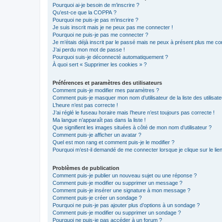
Pourquoi ai-je besoin de m’inscrire ?
Qu’est-ce que la COPPA ?
Pourquoi ne puis-je pas m’inscrire ?
Je suis inscrit mais je ne peux pas me connecter !
Pourquoi ne puis-je pas me connecter ?
Je m’étais déjà inscrit par le passé mais ne peux à présent plus me co
J’ai perdu mon mot de passe !
Pourquoi suis-je déconnecté automatiquement ?
À quoi sert « Supprimer les cookies » ?
Préférences et paramètres des utilisateurs
Comment puis-je modifier mes paramètres ?
Comment puis-je masquer mon nom d’utilisateur de la liste des utilisate
L’heure n’est pas correcte !
J’ai réglé le fuseau horaire mais l’heure n’est toujours pas correcte !
Ma langue n’apparaît pas dans la liste !
Que signifient les images situées à côté de mon nom d’utilisateur ?
Comment puis-je afficher un avatar ?
Quel est mon rang et comment puis-je le modifier ?
Pourquoi m’est-il demandé de me connecter lorsque je clique sur le lien 
Problèmes de publication
Comment puis-je publier un nouveau sujet ou une réponse ?
Comment puis-je modifier ou supprimer un message ?
Comment puis-je insérer une signature à mon message ?
Comment puis-je créer un sondage ?
Pourquoi ne puis-je pas ajouter plus d’options à un sondage ?
Comment puis-je modifier ou supprimer un sondage ?
Pourquoi ne puis-je pas accéder à un forum ?