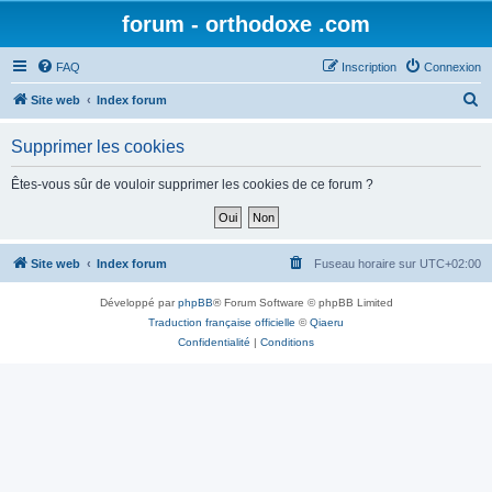
forum - orthodoxe .com
FAQ
Inscription
Connexion
R
Site web
Index forum
e
Supprimer les cookies
c
h
Êtes-vous sûr de vouloir supprimer les cookies de ce forum ?
e
r
c
Site web
Index forum
Fuseau horaire sur
UTC+02:00
h
Développé par
phpBB
® Forum Software © phpBB Limited
e
Traduction française officielle
©
Qiaeru
r
Confidentialité
|
Conditions