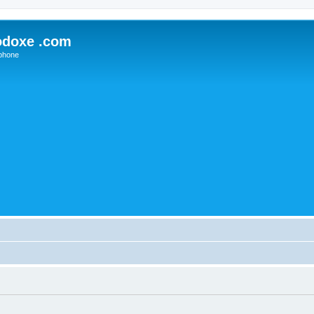
odoxe .com
phone