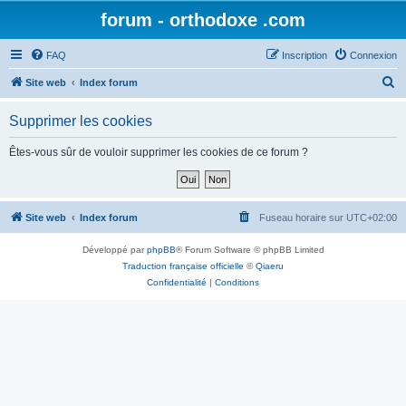
forum - orthodoxe .com
FAQ
Inscription
Connexion
R
Site web
Index forum
e
Supprimer les cookies
c
h
Êtes-vous sûr de vouloir supprimer les cookies de ce forum ?
e
r
c
Site web
Index forum
Fuseau horaire sur
UTC+02:00
h
Développé par
phpBB
® Forum Software © phpBB Limited
e
Traduction française officielle
©
Qiaeru
r
Confidentialité
|
Conditions