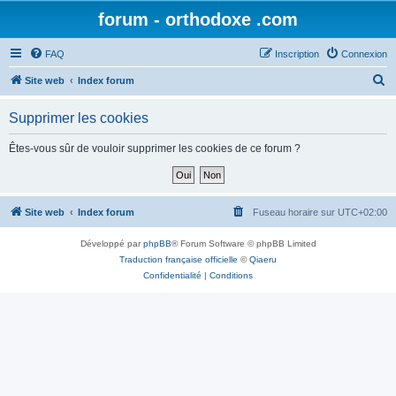
forum - orthodoxe .com
FAQ
Inscription
Connexion
R
Site web
Index forum
e
Supprimer les cookies
c
h
Êtes-vous sûr de vouloir supprimer les cookies de ce forum ?
e
r
c
Site web
Index forum
Fuseau horaire sur
UTC+02:00
h
Développé par
phpBB
® Forum Software © phpBB Limited
e
Traduction française officielle
©
Qiaeru
r
Confidentialité
|
Conditions