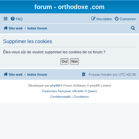
forum - orthodoxe .com
FAQ
Inscription
Connexion
R
Site web
Index forum
e
Supprimer les cookies
c
h
Êtes-vous sûr de vouloir supprimer les cookies de ce forum ?
e
r
c
Site web
Index forum
Fuseau horaire sur
UTC+02:00
h
Développé par
phpBB
® Forum Software © phpBB Limited
e
Traduction française officielle
©
Qiaeru
r
Confidentialité
|
Conditions