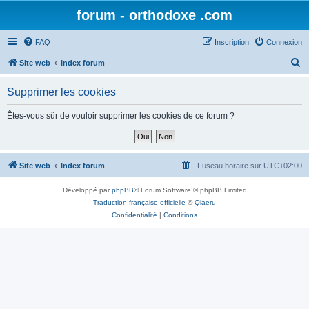
forum - orthodoxe .com
FAQ
Inscription
Connexion
R
Site web
Index forum
e
Supprimer les cookies
c
h
Êtes-vous sûr de vouloir supprimer les cookies de ce forum ?
e
r
c
Site web
Index forum
Fuseau horaire sur
UTC+02:00
h
Développé par
phpBB
® Forum Software © phpBB Limited
e
Traduction française officielle
©
Qiaeru
r
Confidentialité
|
Conditions