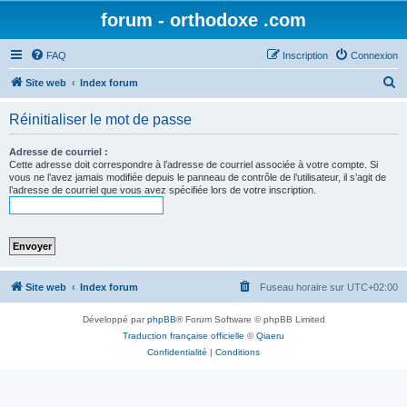
forum - orthodoxe .com
FAQ
Inscription
Connexion
R
Site web
Index forum
e
Réinitialiser le mot de passe
c
h
Adresse de courriel :
Cette adresse doit correspondre à l’adresse de courriel associée à votre compte. Si
e
vous ne l’avez jamais modifiée depuis le panneau de contrôle de l’utilisateur, il s’agit de
l’adresse de courriel que vous avez spécifiée lors de votre inscription.
r
c
h
e
r
Site web
Index forum
Fuseau horaire sur
UTC+02:00
Développé par
phpBB
® Forum Software © phpBB Limited
Traduction française officielle
©
Qiaeru
Confidentialité
|
Conditions