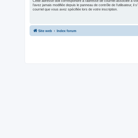
Cette adresse doit correspondre à l’adresse de courriel associée à vo
l’avez jamais modifiée depuis le panneau de contrôle de l’utilisateur, il s
courriel que vous avez spécifiée lors de votre inscription.
Site web
Index forum