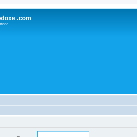
odoxe .com
phone