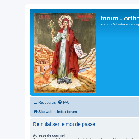
forum - orth
Forum Orthodoxe franco
Raccourcis
FAQ
Site web
Index forum
Réinitialiser le mot de passe
Adresse de courriel :