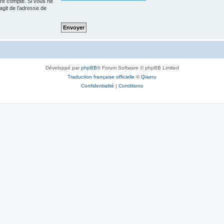
tre compte. Si vous ne
’agit de l’adresse de
Développé par
phpBB
® Forum Software © phpBB Limited
Traduction française officielle
©
Qiaeru
Confidentialité
|
Conditions