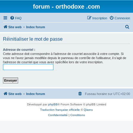
forum - orthodoxe .com
FAQ
Inscription
Connexion
R
Site web
Index forum
e
Réinitialiser le mot de passe
c
h
Adresse de courriel :
Cette adresse doit correspondre à l’adresse de courriel associée à votre compte. Si
e
vous ne l’avez jamais modifiée depuis le panneau de contrôle de l’utilisateur, il s’agit de
l’adresse de courriel que vous avez spécifiée lors de votre inscription.
r
c
h
e
r
Site web
Index forum
Fuseau horaire sur
UTC+02:00
Développé par
phpBB
® Forum Software © phpBB Limited
Traduction française officielle
©
Qiaeru
Confidentialité
|
Conditions