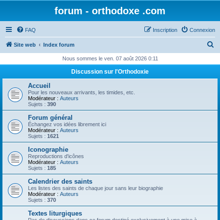
forum - orthodoxe .com
FAQ
Inscription
Connexion
R
Site web
Index forum
e
Nous sommes le ven. 07 août 2026 0:11
c
Discussion sur l'Orthodoxie
h
Accueil
e
Pour les nouveaux arrivants, les timides, etc.
Modérateur :
Auteurs
r
Sujets :
390
c
Forum général
Échangez vos idées librement ici
h
Modérateur :
Auteurs
Sujets :
1621
e
Iconographie
r
Reproductions d'icônes
Modérateur :
Auteurs
Sujets :
185
Calendrier des saints
Les listes des saints de chaque jour sans leur biographie
Modérateur :
Auteurs
Sujets :
370
Textes liturgiques