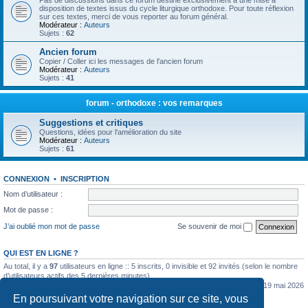
Pas de discussions dans ce forum destiné exclusivement à une mise à
disposition de textes issus du cycle liturgique orthodoxe. Pour toute réflexion
sur ces textes, merci de vous reporter au forum général.
Modérateur :
Auteurs
Sujets :
62
Ancien forum
Copier / Coller ici les messages de l'ancien forum
Modérateur :
Auteurs
Sujets :
41
forum - orthodoxe : vos remarques
Suggestions et critiques
Questions, idées pour l'amélioration du site
Modérateur :
Auteurs
Sujets :
61
CONNEXION
•
INSCRIPTION
Nom d’utilisateur :
Mot de passe :
J’ai oublié mon mot de passe
Se souvenir de moi
QUI EST EN LIGNE ?
Au total, il y a
97
utilisateurs en ligne :: 5 inscrits, 0 invisible et 92 invités (selon le nombre
d’utilisateurs actifs des 5 dernières minutes)
Le nombre maximal d’utilisateurs en ligne simultanément a été de
5362
le mar. 19 mai 2026
0:07
En poursuivant votre navigation sur ce site, vous