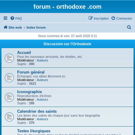
forum - orthodoxe .com
FAQ
Inscription
Connexion
R
Site web
Index forum
e
Nous sommes le ven. 07 août 2026 9:11
c
Discussion sur l'Orthodoxie
h
Accueil
e
Pour les nouveaux arrivants, les timides, etc.
Modérateur :
Auteurs
r
Sujets :
390
c
Forum général
Échangez vos idées librement ici
h
Modérateur :
Auteurs
Sujets :
1621
e
Iconographie
r
Reproductions d'icônes
Modérateur :
Auteurs
Sujets :
185
Calendrier des saints
Les listes des saints de chaque jour sans leur biographie
Modérateur :
Auteurs
Sujets :
370
Textes liturgiques