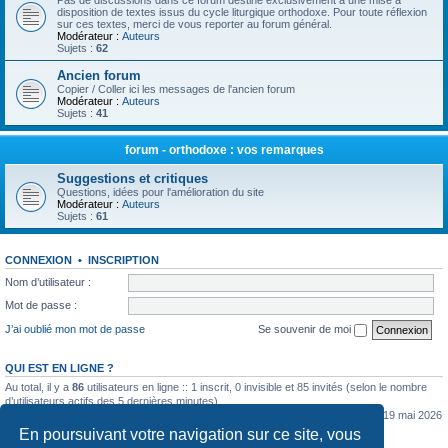
Pas de discussions dans ce forum destiné exclusivement à une mise à
disposition de textes issus du cycle liturgique orthodoxe. Pour toute réflexion
sur ces textes, merci de vous reporter au forum général.
Modérateur :
Auteurs
Sujets :
62
Ancien forum
Copier / Coller ici les messages de l'ancien forum
Modérateur :
Auteurs
Sujets :
41
forum - orthodoxe : vos remarques
Suggestions et critiques
Questions, idées pour l'amélioration du site
Modérateur :
Auteurs
Sujets :
61
CONNEXION
•
INSCRIPTION
Nom d’utilisateur :
Mot de passe :
J’ai oublié mon mot de passe
Se souvenir de moi
QUI EST EN LIGNE ?
Au total, il y a
86
utilisateurs en ligne :: 1 inscrit, 0 invisible et 85 invités (selon le nombre
d’utilisateurs actifs des 5 dernières minutes)
Le nombre maximal d’utilisateurs en ligne simultanément a été de
5362
le mar. 19 mai 2026
0:07
En poursuivant votre navigation sur ce site, vous