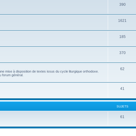
390
1621
185
370
62
e mise à disposition de textes issus du cycle liturgique orthodoxe.
u forum général.
41
SUJETS
61