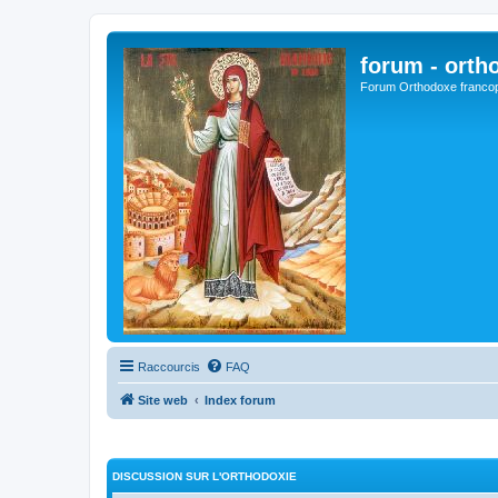
forum - orth
Forum Orthodoxe franco
Raccourcis
FAQ
Site web
Index forum
DISCUSSION SUR L'ORTHODOXIE