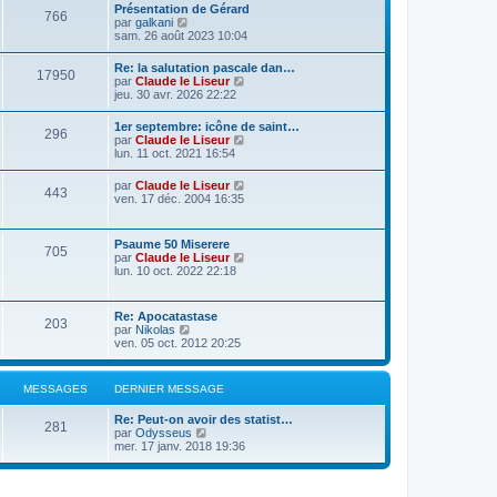
Présentation de Gérard
766
C
par
galkani
o
sam. 26 août 2023 10:04
n
s
Re: la salutation pascale dan…
17950
u
C
par
Claude le Liseur
l
o
jeu. 30 avr. 2026 22:22
t
n
e
s
1er septembre: icône de saint…
r
296
u
C
par
Claude le Liseur
l
l
o
lun. 11 oct. 2021 16:54
e
t
n
d
e
s
e
C
par
Claude le Liseur
r
443
u
r
o
ven. 17 déc. 2004 16:35
l
l
n
n
e
t
i
s
d
e
e
u
e
Psaume 50 Miserere
r
r
705
l
r
C
par
Claude le Liseur
l
m
t
n
o
lun. 10 oct. 2022 22:18
e
e
e
i
n
d
s
r
e
s
e
s
l
r
u
r
a
Re: Apocatastase
e
m
203
l
n
g
C
par
Nikolas
d
e
t
i
e
o
ven. 05 oct. 2012 20:25
e
s
e
e
n
r
s
r
r
s
n
a
l
m
u
i
g
MESSAGES
DERNIER MESSAGE
e
e
l
e
e
d
s
t
r
e
s
Re: Peut-on avoir des statist…
e
m
281
r
C
a
par
Odysseus
r
e
n
o
g
mer. 17 janv. 2018 19:36
l
s
i
n
e
e
s
e
s
d
a
r
u
e
g
m