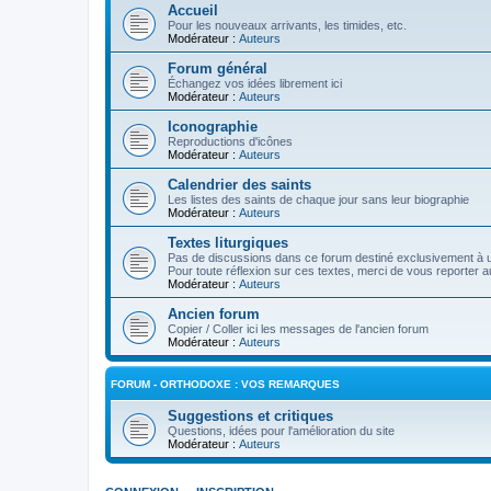
Accueil
Pour les nouveaux arrivants, les timides, etc.
Modérateur :
Auteurs
Forum général
Échangez vos idées librement ici
Modérateur :
Auteurs
Iconographie
Reproductions d'icônes
Modérateur :
Auteurs
Calendrier des saints
Les listes des saints de chaque jour sans leur biographie
Modérateur :
Auteurs
Textes liturgiques
Pas de discussions dans ce forum destiné exclusivement à un
Pour toute réflexion sur ces textes, merci de vous reporter a
Modérateur :
Auteurs
Ancien forum
Copier / Coller ici les messages de l'ancien forum
Modérateur :
Auteurs
FORUM - ORTHODOXE : VOS REMARQUES
Suggestions et critiques
Questions, idées pour l'amélioration du site
Modérateur :
Auteurs