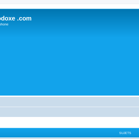
odoxe .com
phone
SUJETS