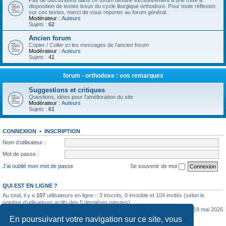
Pas de discussions dans ce forum destiné exclusivement à une mise à
disposition de textes issus du cycle liturgique orthodoxe. Pour toute réflexion
sur ces textes, merci de vous reporter au forum général.
Modérateur :
Auteurs
Sujets :
62
Ancien forum
Copier / Coller ici les messages de l'ancien forum
Modérateur :
Auteurs
Sujets :
41
forum - orthodoxe : vos remarques
Suggestions et critiques
Questions, idées pour l'amélioration du site
Modérateur :
Auteurs
Sujets :
61
CONNEXION
•
INSCRIPTION
Nom d’utilisateur :
Mot de passe :
J’ai oublié mon mot de passe
Se souvenir de moi
QUI EST EN LIGNE ?
Au total, il y a
107
utilisateurs en ligne :: 3 inscrits, 0 invisible et 104 invités (selon le
nombre d’utilisateurs actifs des 5 dernières minutes)
Le nombre maximal d’utilisateurs en ligne simultanément a été de
5362
le mar. 19 mai 2026
0:07
En poursuivant votre navigation sur ce site, vous