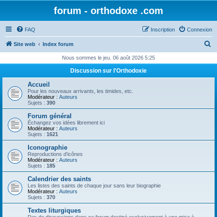
forum - orthodoxe .com
FAQ
Inscription
Connexion
R
Site web
Index forum
e
Nous sommes le jeu. 06 août 2026 5:25
c
Discussion sur l'Orthodoxie
h
Accueil
e
Pour les nouveaux arrivants, les timides, etc.
Modérateur :
Auteurs
r
Sujets :
390
c
Forum général
Échangez vos idées librement ici
h
Modérateur :
Auteurs
Sujets :
1621
e
Iconographie
r
Reproductions d'icônes
Modérateur :
Auteurs
Sujets :
185
Calendrier des saints
Les listes des saints de chaque jour sans leur biographie
Modérateur :
Auteurs
Sujets :
370
Textes liturgiques