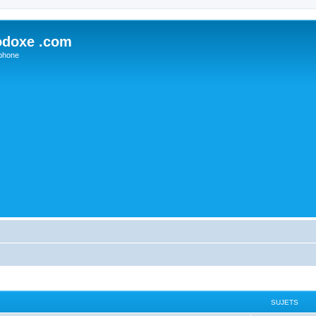
odoxe .com
phone
SUJETS