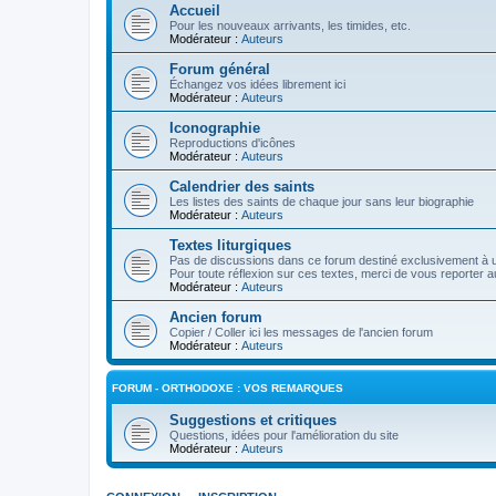
Accueil
Pour les nouveaux arrivants, les timides, etc.
Modérateur :
Auteurs
Forum général
Échangez vos idées librement ici
Modérateur :
Auteurs
Iconographie
Reproductions d'icônes
Modérateur :
Auteurs
Calendrier des saints
Les listes des saints de chaque jour sans leur biographie
Modérateur :
Auteurs
Textes liturgiques
Pas de discussions dans ce forum destiné exclusivement à un
Pour toute réflexion sur ces textes, merci de vous reporter a
Modérateur :
Auteurs
Ancien forum
Copier / Coller ici les messages de l'ancien forum
Modérateur :
Auteurs
FORUM - ORTHODOXE : VOS REMARQUES
Suggestions et critiques
Questions, idées pour l'amélioration du site
Modérateur :
Auteurs