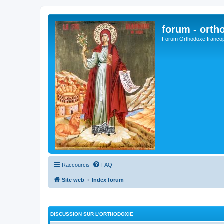
forum - orth
Forum Orthodoxe franco
Raccourcis
FAQ
Site web
Index forum
DISCUSSION SUR L'ORTHODOXIE