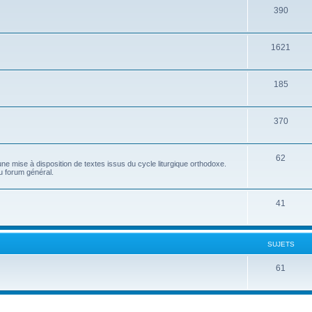
390
1621
185
370
62
e mise à disposition de textes issus du cycle liturgique orthodoxe.
u forum général.
41
SUJETS
61