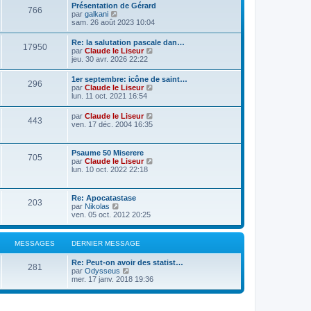
Présentation de Gérard
766
C
par
galkani
o
sam. 26 août 2023 10:04
n
s
Re: la salutation pascale dan…
17950
u
C
par
Claude le Liseur
l
o
jeu. 30 avr. 2026 22:22
t
n
e
s
1er septembre: icône de saint…
r
296
u
C
par
Claude le Liseur
l
l
o
lun. 11 oct. 2021 16:54
e
t
n
d
e
s
e
C
par
Claude le Liseur
r
443
u
r
o
ven. 17 déc. 2004 16:35
l
l
n
n
e
t
i
s
d
e
e
u
e
Psaume 50 Miserere
r
r
705
l
r
C
par
Claude le Liseur
l
m
t
n
o
lun. 10 oct. 2022 22:18
e
e
e
i
n
d
s
r
e
s
e
s
l
r
u
r
a
Re: Apocatastase
e
m
203
l
n
g
C
par
Nikolas
d
e
t
i
e
o
ven. 05 oct. 2012 20:25
e
s
e
e
n
r
s
r
r
s
n
a
l
m
u
i
g
MESSAGES
DERNIER MESSAGE
e
e
l
e
e
d
s
t
r
e
s
Re: Peut-on avoir des statist…
e
m
281
r
C
a
par
Odysseus
r
e
n
o
g
mer. 17 janv. 2018 19:36
l
s
i
n
e
e
s
e
s
d
a
r
u
e
g
m