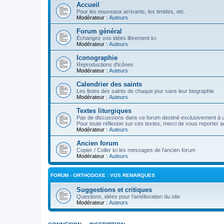
Accueil
Pour les nouveaux arrivants, les timides, etc.
Modérateur :
Auteurs
Forum général
Échangez vos idées librement ici
Modérateur :
Auteurs
Iconographie
Reproductions d'icônes
Modérateur :
Auteurs
Calendrier des saints
Les listes des saints de chaque jour sans leur biographie
Modérateur :
Auteurs
Textes liturgiques
Pas de discussions dans ce forum destiné exclusivement à un
Pour toute réflexion sur ces textes, merci de vous reporter a
Modérateur :
Auteurs
Ancien forum
Copier / Coller ici les messages de l'ancien forum
Modérateur :
Auteurs
FORUM - ORTHODOXE : VOS REMARQUES
Suggestions et critiques
Questions, idées pour l'amélioration du site
Modérateur :
Auteurs