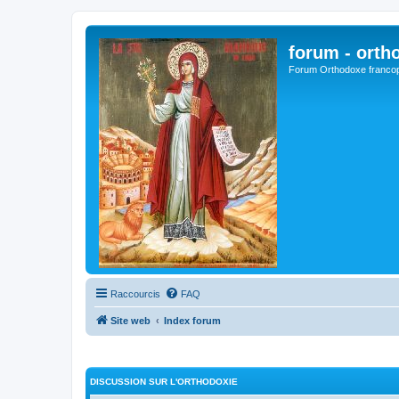
forum - orth
Forum Orthodoxe franco
Raccourcis
FAQ
Site web
Index forum
DISCUSSION SUR L'ORTHODOXIE