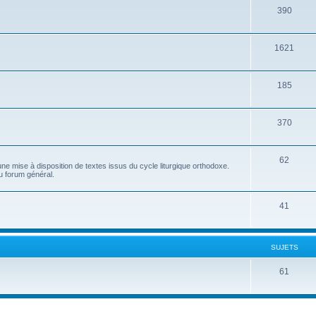
390
1621
185
370
62
e mise à disposition de textes issus du cycle liturgique orthodoxe.
u forum général.
41
SUJETS
61