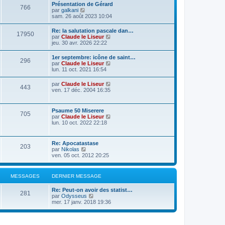
Présentation de Gérard
766
C
par
galkani
o
sam. 26 août 2023 10:04
n
s
Re: la salutation pascale dan…
17950
u
C
par
Claude le Liseur
l
o
jeu. 30 avr. 2026 22:22
t
n
e
s
1er septembre: icône de saint…
r
296
u
C
par
Claude le Liseur
l
l
o
lun. 11 oct. 2021 16:54
e
t
n
d
e
s
e
C
par
Claude le Liseur
r
443
u
r
o
ven. 17 déc. 2004 16:35
l
l
n
n
e
t
i
s
d
e
e
u
e
Psaume 50 Miserere
r
r
705
l
r
C
par
Claude le Liseur
l
m
t
n
o
lun. 10 oct. 2022 22:18
e
e
e
i
n
d
s
r
e
s
e
s
l
r
u
r
a
Re: Apocatastase
e
m
203
l
n
g
C
par
Nikolas
d
e
t
i
e
o
ven. 05 oct. 2012 20:25
e
s
e
e
n
r
s
r
r
s
n
a
l
m
u
i
g
MESSAGES
DERNIER MESSAGE
e
e
l
e
e
d
s
t
r
e
s
Re: Peut-on avoir des statist…
e
m
281
r
C
a
par
Odysseus
r
e
n
o
g
mer. 17 janv. 2018 19:36
l
s
i
n
e
e
s
e
s
d
a
r
u
e
g
m