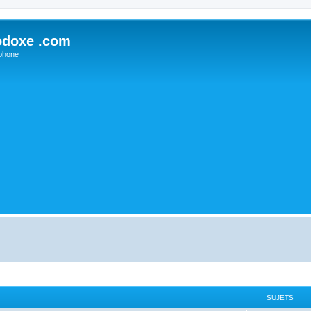
odoxe .com
phone
SUJETS