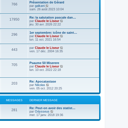
Présentation de Gérard
766
C
par
galkani
o
sam. 26 août 2023 10:04
n
s
Re: la salutation pascale dan…
17950
u
C
par
Claude le Liseur
l
o
jeu. 30 avr. 2026 22:22
t
n
e
s
1er septembre: icône de saint…
r
296
u
C
par
Claude le Liseur
l
l
o
lun. 11 oct. 2021 16:54
e
t
n
d
e
s
e
C
par
Claude le Liseur
r
443
u
r
o
ven. 17 déc. 2004 16:35
l
l
n
n
e
t
i
s
d
e
e
u
e
Psaume 50 Miserere
r
r
705
l
r
C
par
Claude le Liseur
l
m
t
n
o
lun. 10 oct. 2022 22:18
e
e
e
i
n
d
s
r
e
s
e
s
l
r
u
r
a
Re: Apocatastase
e
m
203
l
n
g
C
par
Nikolas
d
e
t
i
e
o
ven. 05 oct. 2012 20:25
e
s
e
e
n
r
s
r
r
s
n
a
l
m
u
i
g
MESSAGES
DERNIER MESSAGE
e
e
l
e
e
d
s
t
r
e
s
Re: Peut-on avoir des statist…
e
m
281
r
C
a
par
Odysseus
r
e
n
o
g
mer. 17 janv. 2018 19:36
l
s
i
n
e
e
s
e
s
d
a
r
u
e
g
m