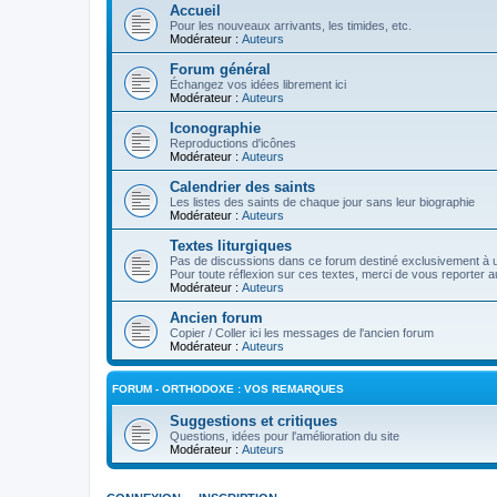
Accueil
Pour les nouveaux arrivants, les timides, etc.
Modérateur :
Auteurs
Forum général
Échangez vos idées librement ici
Modérateur :
Auteurs
Iconographie
Reproductions d'icônes
Modérateur :
Auteurs
Calendrier des saints
Les listes des saints de chaque jour sans leur biographie
Modérateur :
Auteurs
Textes liturgiques
Pas de discussions dans ce forum destiné exclusivement à un
Pour toute réflexion sur ces textes, merci de vous reporter a
Modérateur :
Auteurs
Ancien forum
Copier / Coller ici les messages de l'ancien forum
Modérateur :
Auteurs
FORUM - ORTHODOXE : VOS REMARQUES
Suggestions et critiques
Questions, idées pour l'amélioration du site
Modérateur :
Auteurs