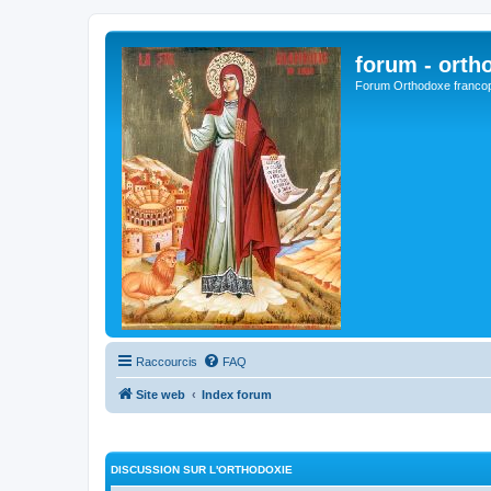
forum - orth
Forum Orthodoxe franco
Raccourcis
FAQ
Site web
Index forum
DISCUSSION SUR L'ORTHODOXIE