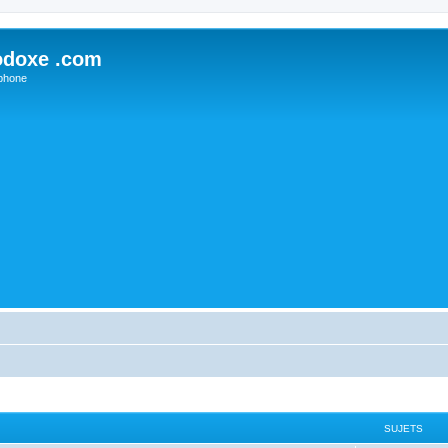
odoxe .com
phone
SUJETS