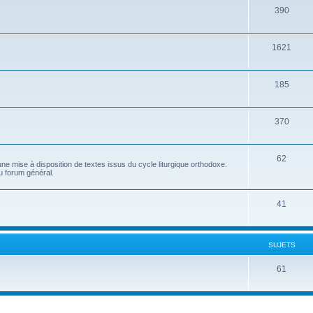
390
1621
185
370
62
e mise à disposition de textes issus du cycle liturgique orthodoxe.
u forum général.
41
SUJETS
61