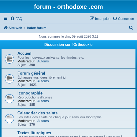
forum - orthodoxe .com
FAQ
Inscription
Connexion
R
Site web
Index forum
e
Nous sommes le dim. 09 août 2026 3:11
c
Discussion sur l'Orthodoxie
h
Accueil
e
Pour les nouveaux arrivants, les timides, etc.
Modérateur :
Auteurs
r
Sujets :
390
c
Forum général
Échangez vos idées librement ici
h
Modérateur :
Auteurs
Sujets :
1621
e
Iconographie
r
Reproductions d'icônes
Modérateur :
Auteurs
Sujets :
185
Calendrier des saints
Les listes des saints de chaque jour sans leur biographie
Modérateur :
Auteurs
Sujets :
370
Textes liturgiques