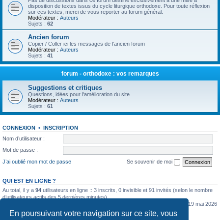
Pas de discussions dans ce forum destiné exclusivement à une mise à
disposition de textes issus du cycle liturgique orthodoxe. Pour toute réflexion
sur ces textes, merci de vous reporter au forum général.
Modérateur :
Auteurs
Sujets :
62
Ancien forum
Copier / Coller ici les messages de l'ancien forum
Modérateur :
Auteurs
Sujets :
41
forum - orthodoxe : vos remarques
Suggestions et critiques
Questions, idées pour l'amélioration du site
Modérateur :
Auteurs
Sujets :
61
CONNEXION
•
INSCRIPTION
Nom d’utilisateur :
Mot de passe :
J’ai oublié mon mot de passe
Se souvenir de moi
QUI EST EN LIGNE ?
Au total, il y a
94
utilisateurs en ligne :: 3 inscrits, 0 invisible et 91 invités (selon le nombre
d’utilisateurs actifs des 5 dernières minutes)
Le nombre maximal d’utilisateurs en ligne simultanément a été de
5362
le mar. 19 mai 2026
0:07
En poursuivant votre navigation sur ce site, vous