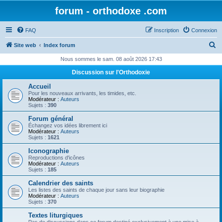
forum - orthodoxe .com
FAQ
Inscription
Connexion
R
Site web
Index forum
e
Nous sommes le sam. 08 août 2026 17:43
c
Discussion sur l'Orthodoxie
h
Accueil
e
Pour les nouveaux arrivants, les timides, etc.
Modérateur :
Auteurs
r
Sujets :
390
c
Forum général
Échangez vos idées librement ici
h
Modérateur :
Auteurs
Sujets :
1621
e
Iconographie
r
Reproductions d'icônes
Modérateur :
Auteurs
Sujets :
185
Calendrier des saints
Les listes des saints de chaque jour sans leur biographie
Modérateur :
Auteurs
Sujets :
370
Textes liturgiques