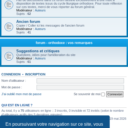
Pas de discussions dans ce forum destiné exclusivement à une mise à
disposition de textes issus du cycle liturgique orthodoxe. Pour toute réflexion
sur ces textes, merci de vous reporter au forum général.
Modérateur :
Auteurs
Sujets :
62
Ancien forum
Copier / Coller ici les messages de l'ancien forum
Modérateur :
Auteurs
Sujets :
41
forum - orthodoxe : vos remarques
Suggestions et critiques
Questions, idées pour l'amélioration du site
Modérateur :
Auteurs
Sujets :
61
CONNEXION
•
INSCRIPTION
Nom d’utilisateur :
Mot de passe :
J’ai oublié mon mot de passe
Se souvenir de moi
QUI EST EN LIGNE ?
Au total, il y a
75
utilisateurs en ligne :: 3 inscrits, 0 invisible et 72 invités (selon le nombre
d’utilisateurs actifs des 5 dernières minutes)
Le nombre maximal d’utilisateurs en ligne simultanément a été de
5362
le mar. 19 mai 2026
0:07
En poursuivant votre navigation sur ce site, vous