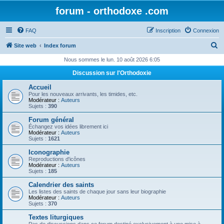
forum - orthodoxe .com
FAQ
Inscription
Connexion
R
Site web
Index forum
e
Nous sommes le lun. 10 août 2026 6:05
c
Discussion sur l'Orthodoxie
h
Accueil
e
Pour les nouveaux arrivants, les timides, etc.
Modérateur :
Auteurs
r
Sujets :
390
c
Forum général
Échangez vos idées librement ici
h
Modérateur :
Auteurs
Sujets :
1621
e
Iconographie
r
Reproductions d'icônes
Modérateur :
Auteurs
Sujets :
185
Calendrier des saints
Les listes des saints de chaque jour sans leur biographie
Modérateur :
Auteurs
Sujets :
370
Textes liturgiques