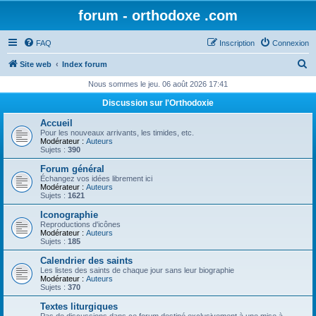
forum - orthodoxe .com
FAQ
Inscription
Connexion
R
Site web
Index forum
e
Nous sommes le jeu. 06 août 2026 17:41
c
Discussion sur l'Orthodoxie
h
Accueil
e
Pour les nouveaux arrivants, les timides, etc.
Modérateur :
Auteurs
r
Sujets :
390
c
Forum général
Échangez vos idées librement ici
h
Modérateur :
Auteurs
Sujets :
1621
e
Iconographie
r
Reproductions d'icônes
Modérateur :
Auteurs
Sujets :
185
Calendrier des saints
Les listes des saints de chaque jour sans leur biographie
Modérateur :
Auteurs
Sujets :
370
Textes liturgiques