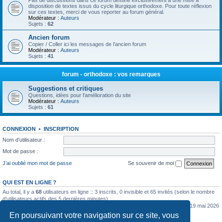
Pas de discussions dans ce forum destiné exclusivement à une mise à
disposition de textes issus du cycle liturgique orthodoxe. Pour toute réflexion
sur ces textes, merci de vous reporter au forum général.
Modérateur :
Auteurs
Sujets :
62
Ancien forum
Copier / Coller ici les messages de l'ancien forum
Modérateur :
Auteurs
Sujets :
41
forum - orthodoxe : vos remarques
Suggestions et critiques
Questions, idées pour l'amélioration du site
Modérateur :
Auteurs
Sujets :
61
CONNEXION
•
INSCRIPTION
Nom d’utilisateur :
Mot de passe :
J’ai oublié mon mot de passe
Se souvenir de moi
QUI EST EN LIGNE ?
Au total, il y a
68
utilisateurs en ligne :: 3 inscrits, 0 invisible et 65 invités (selon le nombre
d’utilisateurs actifs des 5 dernières minutes)
Le nombre maximal d’utilisateurs en ligne simultanément a été de
5362
le mar. 19 mai 2026
0:07
En poursuivant votre navigation sur ce site, vous