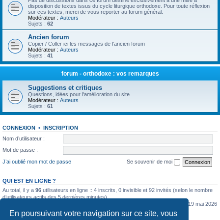
Pas de discussions dans ce forum destiné exclusivement à une mise à
disposition de textes issus du cycle liturgique orthodoxe. Pour toute réflexion
sur ces textes, merci de vous reporter au forum général.
Modérateur :
Auteurs
Sujets :
62
Ancien forum
Copier / Coller ici les messages de l'ancien forum
Modérateur :
Auteurs
Sujets :
41
forum - orthodoxe : vos remarques
Suggestions et critiques
Questions, idées pour l'amélioration du site
Modérateur :
Auteurs
Sujets :
61
CONNEXION
•
INSCRIPTION
Nom d’utilisateur :
Mot de passe :
J’ai oublié mon mot de passe
Se souvenir de moi
QUI EST EN LIGNE ?
Au total, il y a
96
utilisateurs en ligne :: 4 inscrits, 0 invisible et 92 invités (selon le nombre
d’utilisateurs actifs des 5 dernières minutes)
Le nombre maximal d’utilisateurs en ligne simultanément a été de
5362
le mar. 19 mai 2026
0:07
En poursuivant votre navigation sur ce site, vous