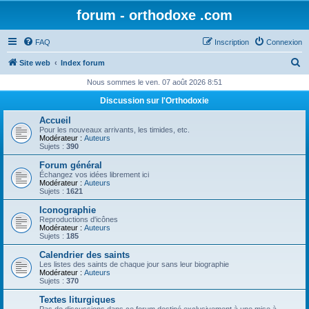
forum - orthodoxe .com
FAQ
Inscription
Connexion
R
Site web
Index forum
e
Nous sommes le ven. 07 août 2026 8:51
c
Discussion sur l'Orthodoxie
h
Accueil
e
Pour les nouveaux arrivants, les timides, etc.
Modérateur :
Auteurs
r
Sujets :
390
c
Forum général
Échangez vos idées librement ici
h
Modérateur :
Auteurs
Sujets :
1621
e
Iconographie
r
Reproductions d'icônes
Modérateur :
Auteurs
Sujets :
185
Calendrier des saints
Les listes des saints de chaque jour sans leur biographie
Modérateur :
Auteurs
Sujets :
370
Textes liturgiques