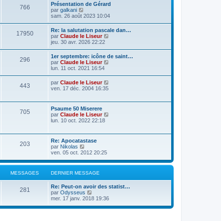
Présentation de Gérard
766
C
par
galkani
o
sam. 26 août 2023 10:04
n
s
Re: la salutation pascale dan…
17950
u
C
par
Claude le Liseur
l
o
jeu. 30 avr. 2026 22:22
t
n
e
s
1er septembre: icône de saint…
r
296
u
C
par
Claude le Liseur
l
l
o
lun. 11 oct. 2021 16:54
e
t
n
d
e
s
e
C
par
Claude le Liseur
r
443
u
r
o
ven. 17 déc. 2004 16:35
l
l
n
n
e
t
i
s
d
e
e
u
e
Psaume 50 Miserere
r
r
705
l
r
C
par
Claude le Liseur
l
m
t
n
o
lun. 10 oct. 2022 22:18
e
e
e
i
n
d
s
r
e
s
e
s
l
r
u
r
a
Re: Apocatastase
e
m
203
l
n
g
C
par
Nikolas
d
e
t
i
e
o
ven. 05 oct. 2012 20:25
e
s
e
e
n
r
s
r
r
s
n
a
l
m
u
i
g
MESSAGES
DERNIER MESSAGE
e
e
l
e
e
d
s
t
r
e
s
Re: Peut-on avoir des statist…
e
m
281
r
C
a
par
Odysseus
r
e
n
o
g
mer. 17 janv. 2018 19:36
l
s
i
n
e
e
s
e
s
d
a
r
u
e
g
m