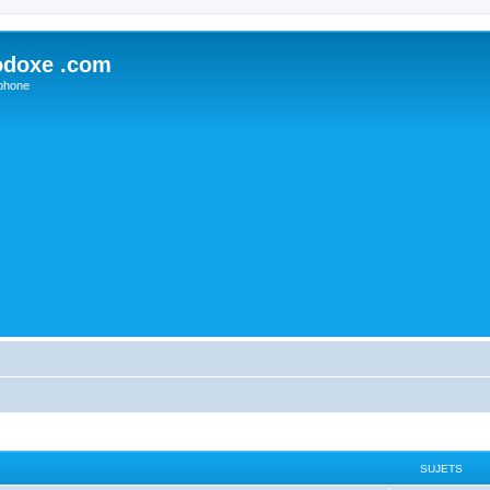
odoxe .com
phone
SUJETS