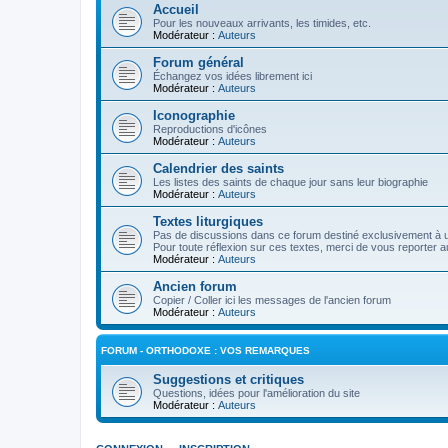
Accueil
Pour les nouveaux arrivants, les timides, etc.
Modérateur :
Auteurs
Forum général
Échangez vos idées librement ici
Modérateur :
Auteurs
Iconographie
Reproductions d'icônes
Modérateur :
Auteurs
Calendrier des saints
Les listes des saints de chaque jour sans leur biographie
Modérateur :
Auteurs
Textes liturgiques
Pas de discussions dans ce forum destiné exclusivement à un
Pour toute réflexion sur ces textes, merci de vous reporter a
Modérateur :
Auteurs
Ancien forum
Copier / Coller ici les messages de l'ancien forum
Modérateur :
Auteurs
FORUM - ORTHODOXE : VOS REMARQUES
Suggestions et critiques
Questions, idées pour l'amélioration du site
Modérateur :
Auteurs