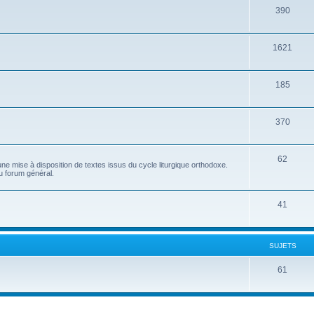
390
1621
185
370
62
e mise à disposition de textes issus du cycle liturgique orthodoxe.
u forum général.
41
SUJETS
61