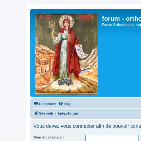
forum - orth
Forum Orthodoxe franco
Raccourcis
FAQ
Site web
Index forum
Vous devez vous connecter afin de pouvoir consu
Nom d’utilisateur :