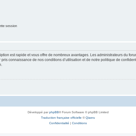
tte session
cription est rapide et vous offre de nombreux avantages. Les administrateurs du fo
ir pris connaissance de nos conditions d’utilisation et de notre politique de confide
n.
Développé par
phpBB
® Forum Software © phpBB Limited
Traduction française officielle
©
Qiaeru
Confidentialité
|
Conditions