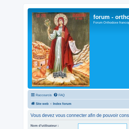
forum - orth
Forum Orthodoxe franco
Raccourcis
FAQ
Site web
Index forum
Vous devez vous connecter afin de pouvoir consu
Nom d’utilisateur :