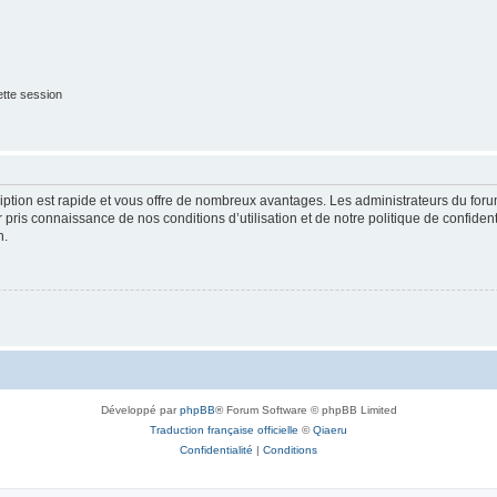
tte session
cription est rapide et vous offre de nombreux avantages. Les administrateurs du fo
ir pris connaissance de nos conditions d’utilisation et de notre politique de confide
n.
Développé par
phpBB
® Forum Software © phpBB Limited
Traduction française officielle
©
Qiaeru
Confidentialité
|
Conditions