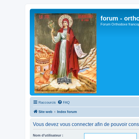
forum - orth
Forum Orthodoxe franco
Raccourcis
FAQ
Site web
Index forum
Vous devez vous connecter afin de pouvoir consu
Nom d’utilisateur :