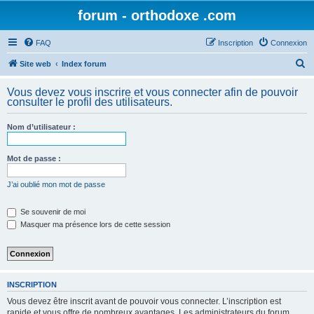
forum - orthodoxe .com
FAQ
Inscription
Connexion
R
Site web
Index forum
e
Vous devez vous inscrire et vous connecter afin de pouvoir
c
consulter le profil des utilisateurs.
h
Nom d’utilisateur :
e
r
Mot de passe :
c
h
J’ai oublié mon mot de passe
e
Se souvenir de moi
r
Masquer ma présence lors de cette session
INSCRIPTION
Vous devez être inscrit avant de pouvoir vous connecter. L’inscription est
rapide et vous offre de nombreux avantages. Les administrateurs du forum