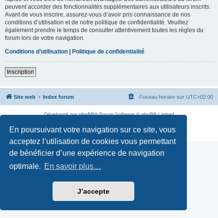
peuvent accorder des fonctionnalités supplémentaires aux utilisateurs inscrits.
Avant de vous inscrire, assurez-vous d’avoir pris connaissance de nos
conditions d’utilisation et de notre politique de confidentialité. Veuillez
également prendre le temps de consulter attentivement toutes les règles du
forum lors de votre navigation.
Conditions d’utilisation
|
Politique de confidentialité
Inscription
Site web
Index forum
Fuseau horaire sur
UTC+02:00
Développé par
phpBB
® Forum Software © phpBB Limited
Traduction française officielle
©
Qiaeru
En poursuivant votre navigation sur ce site, vous
Confidentialité
|
Conditions
acceptez l’utilisation de cookies vous permettant
de bénéficier d’une expérience de navigation
optimale.
En savoir plus…
J’accepte