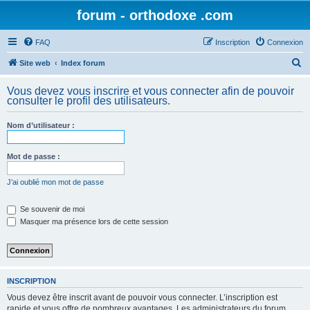
forum - orthodoxe .com
FAQ
Inscription
Connexion
R
Site web
Index forum
e
Vous devez vous inscrire et vous connecter afin de pouvoir
c
consulter le profil des utilisateurs.
h
Nom d’utilisateur :
e
r
Mot de passe :
c
h
J’ai oublié mon mot de passe
e
Se souvenir de moi
r
Masquer ma présence lors de cette session
INSCRIPTION
Vous devez être inscrit avant de pouvoir vous connecter. L’inscription est
rapide et vous offre de nombreux avantages. Les administrateurs du forum