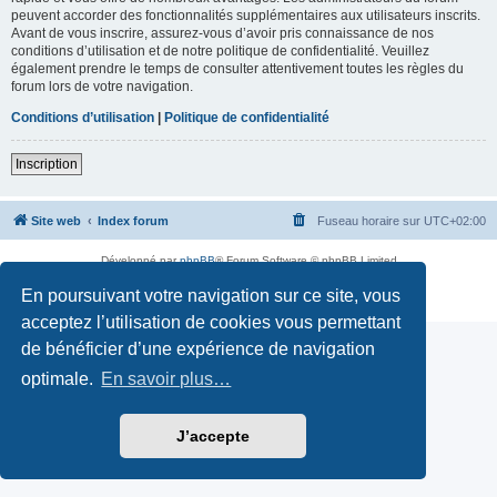
peuvent accorder des fonctionnalités supplémentaires aux utilisateurs inscrits.
Avant de vous inscrire, assurez-vous d’avoir pris connaissance de nos
conditions d’utilisation et de notre politique de confidentialité. Veuillez
également prendre le temps de consulter attentivement toutes les règles du
forum lors de votre navigation.
Conditions d’utilisation
|
Politique de confidentialité
Inscription
Site web
Index forum
Fuseau horaire sur
UTC+02:00
Développé par
phpBB
® Forum Software © phpBB Limited
Traduction française officielle
©
Qiaeru
En poursuivant votre navigation sur ce site, vous
Confidentialité
|
Conditions
acceptez l’utilisation de cookies vous permettant
de bénéficier d’une expérience de navigation
optimale.
En savoir plus…
J’accepte