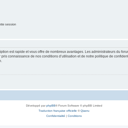
tte session
cription est rapide et vous offre de nombreux avantages. Les administrateurs du fo
ir pris connaissance de nos conditions d’utilisation et de notre politique de confide
n.
Développé par
phpBB
® Forum Software © phpBB Limited
Traduction française officielle
©
Qiaeru
Confidentialité
|
Conditions