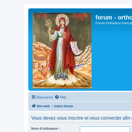
forum - orth
Forum Orthodoxe franco
Raccourcis
FAQ
Site web
Index forum
Vous devez vous inscrire et vous connecter afin de
Nom d’utilisateur :