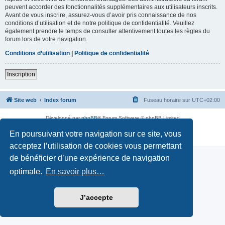
peuvent accorder des fonctionnalités supplémentaires aux utilisateurs inscrits.
Avant de vous inscrire, assurez-vous d’avoir pris connaissance de nos
conditions d’utilisation et de notre politique de confidentialité. Veuillez
également prendre le temps de consulter attentivement toutes les règles du
forum lors de votre navigation.
Conditions d’utilisation
|
Politique de confidentialité
Inscription
Site web
Index forum
Fuseau horaire sur
UTC+02:00
Développé par
phpBB
® Forum Software © phpBB Limited
Traduction française officielle
©
Qiaeru
En poursuivant votre navigation sur ce site, vous
Confidentialité
|
Conditions
acceptez l’utilisation de cookies vous permettant
de bénéficier d’une expérience de navigation
optimale.
En savoir plus…
J’accepte