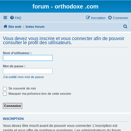
forum - orthodoxe .com
FAQ
Inscription
Connexion
R
Site web
Index forum
e
Vous devez vous inscrire et vous connecter afin de pouvoir
c
consulter le profil des utilisateurs.
h
Nom d’utilisateur :
e
r
Mot de passe :
c
h
J’ai oublié mon mot de passe
e
Se souvenir de moi
r
Masquer ma présence lors de cette session
INSCRIPTION
Vous devez être inscrit avant de pouvoir vous connecter. L’inscription est
rapide et vous offre de nombreux avantages. Les administrateurs du forum