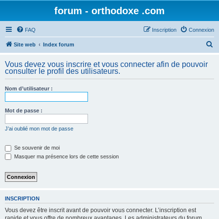
forum - orthodoxe .com
FAQ
Inscription
Connexion
R
Site web
Index forum
e
Vous devez vous inscrire et vous connecter afin de pouvoir
c
consulter le profil des utilisateurs.
h
Nom d’utilisateur :
e
r
Mot de passe :
c
h
J’ai oublié mon mot de passe
e
Se souvenir de moi
r
Masquer ma présence lors de cette session
INSCRIPTION
Vous devez être inscrit avant de pouvoir vous connecter. L’inscription est
rapide et vous offre de nombreux avantages. Les administrateurs du forum