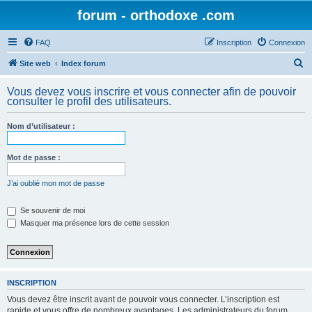
forum - orthodoxe .com
FAQ
Inscription
Connexion
R
Site web
Index forum
e
Vous devez vous inscrire et vous connecter afin de pouvoir
c
consulter le profil des utilisateurs.
h
Nom d’utilisateur :
e
r
Mot de passe :
c
h
J’ai oublié mon mot de passe
e
Se souvenir de moi
r
Masquer ma présence lors de cette session
INSCRIPTION
Vous devez être inscrit avant de pouvoir vous connecter. L’inscription est
rapide et vous offre de nombreux avantages. Les administrateurs du forum