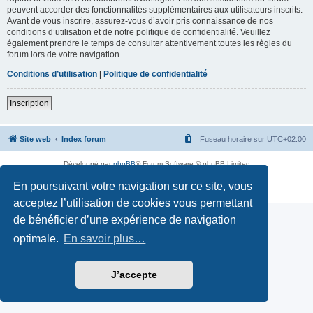
peuvent accorder des fonctionnalités supplémentaires aux utilisateurs inscrits.
Avant de vous inscrire, assurez-vous d’avoir pris connaissance de nos
conditions d’utilisation et de notre politique de confidentialité. Veuillez
également prendre le temps de consulter attentivement toutes les règles du
forum lors de votre navigation.
Conditions d’utilisation
|
Politique de confidentialité
Inscription
Site web
Index forum
Fuseau horaire sur
UTC+02:00
Développé par
phpBB
® Forum Software © phpBB Limited
Traduction française officielle
©
Qiaeru
En poursuivant votre navigation sur ce site, vous
Confidentialité
|
Conditions
acceptez l’utilisation de cookies vous permettant
de bénéficier d’une expérience de navigation
optimale.
En savoir plus…
J’accepte