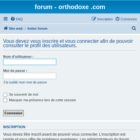
forum - orthodoxe .com
FAQ
Inscription
Connexion
R
Site web
Index forum
e
Vous devez vous inscrire et vous connecter afin de pouvoir
c
consulter le profil des utilisateurs.
h
Nom d’utilisateur :
e
r
Mot de passe :
c
h
J’ai oublié mon mot de passe
e
Se souvenir de moi
r
Masquer ma présence lors de cette session
INSCRIPTION
Vous devez être inscrit avant de pouvoir vous connecter. L’inscription est
rapide et vous offre de nombreux avantages. Les administrateurs du forum