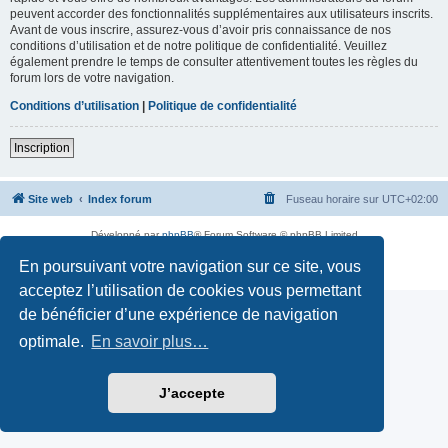
peuvent accorder des fonctionnalités supplémentaires aux utilisateurs inscrits.
Avant de vous inscrire, assurez-vous d’avoir pris connaissance de nos
conditions d’utilisation et de notre politique de confidentialité. Veuillez
également prendre le temps de consulter attentivement toutes les règles du
forum lors de votre navigation.
Conditions d’utilisation
|
Politique de confidentialité
Inscription
Site web
Index forum
Fuseau horaire sur
UTC+02:00
Développé par
phpBB
® Forum Software © phpBB Limited
Traduction française officielle
©
Qiaeru
En poursuivant votre navigation sur ce site, vous
Confidentialité
|
Conditions
acceptez l’utilisation de cookies vous permettant
de bénéficier d’une expérience de navigation
optimale.
En savoir plus…
J’accepte