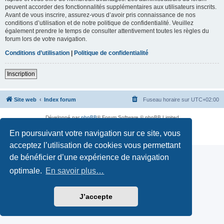
peuvent accorder des fonctionnalités supplémentaires aux utilisateurs inscrits.
Avant de vous inscrire, assurez-vous d’avoir pris connaissance de nos
conditions d’utilisation et de notre politique de confidentialité. Veuillez
également prendre le temps de consulter attentivement toutes les règles du
forum lors de votre navigation.
Conditions d’utilisation
|
Politique de confidentialité
Inscription
Site web
Index forum
Fuseau horaire sur
UTC+02:00
Développé par
phpBB
® Forum Software © phpBB Limited
Traduction française officielle
©
Qiaeru
En poursuivant votre navigation sur ce site, vous
Confidentialité
|
Conditions
acceptez l’utilisation de cookies vous permettant
de bénéficier d’une expérience de navigation
optimale.
En savoir plus…
J’accepte