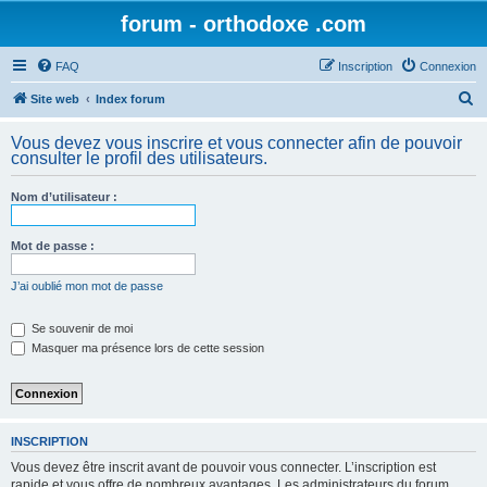
forum - orthodoxe .com
FAQ
Inscription
Connexion
R
Site web
Index forum
e
Vous devez vous inscrire et vous connecter afin de pouvoir
c
consulter le profil des utilisateurs.
h
Nom d’utilisateur :
e
r
Mot de passe :
c
h
J’ai oublié mon mot de passe
e
Se souvenir de moi
r
Masquer ma présence lors de cette session
INSCRIPTION
Vous devez être inscrit avant de pouvoir vous connecter. L’inscription est
rapide et vous offre de nombreux avantages. Les administrateurs du forum