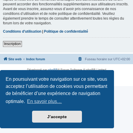
peuvent accorder des fonctionnalités supplémentaires aux utilisateurs inscrits.
Avant de vous inscrire, assurez-vous d’avoir pris connaissance de nos
conditions d’utilisation et de notre politique de confidentialité. Veuillez
également prendre le temps de consulter attentivement toutes les règles du
forum lors de votre navigation.
Conditions d’utilisation
|
Politique de confidentialité
Inscription
Site web
Index forum
Fuseau horaire sur
UTC+02:00
Développé par
phpBB
® Forum Software © phpBB Limited
Traduction française officielle
©
Qiaeru
En poursuivant votre navigation sur ce site, vous
Confidentialité
|
Conditions
acceptez l’utilisation de cookies vous permettant
de bénéficier d’une expérience de navigation
optimale.
En savoir plus…
J’accepte