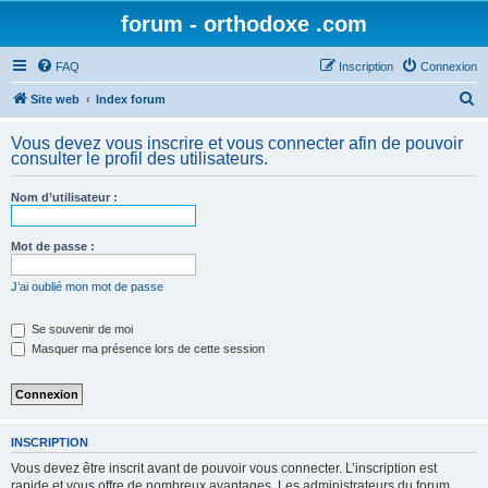
forum - orthodoxe .com
FAQ
Inscription
Connexion
R
Site web
Index forum
e
Vous devez vous inscrire et vous connecter afin de pouvoir
c
consulter le profil des utilisateurs.
h
Nom d’utilisateur :
e
r
Mot de passe :
c
h
J’ai oublié mon mot de passe
e
Se souvenir de moi
r
Masquer ma présence lors de cette session
INSCRIPTION
Vous devez être inscrit avant de pouvoir vous connecter. L’inscription est
rapide et vous offre de nombreux avantages. Les administrateurs du forum