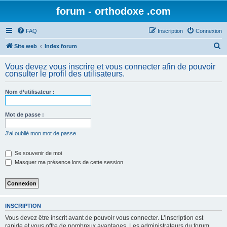
forum - orthodoxe .com
FAQ
Inscription
Connexion
R
Site web
Index forum
e
Vous devez vous inscrire et vous connecter afin de pouvoir
c
consulter le profil des utilisateurs.
h
Nom d’utilisateur :
e
r
Mot de passe :
c
h
J’ai oublié mon mot de passe
e
Se souvenir de moi
r
Masquer ma présence lors de cette session
INSCRIPTION
Vous devez être inscrit avant de pouvoir vous connecter. L’inscription est
rapide et vous offre de nombreux avantages. Les administrateurs du forum