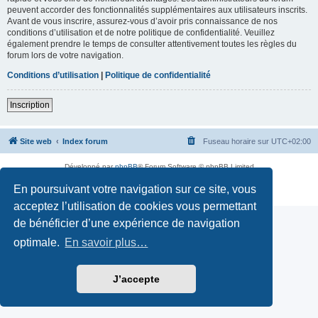
peuvent accorder des fonctionnalités supplémentaires aux utilisateurs inscrits.
Avant de vous inscrire, assurez-vous d’avoir pris connaissance de nos
conditions d’utilisation et de notre politique de confidentialité. Veuillez
également prendre le temps de consulter attentivement toutes les règles du
forum lors de votre navigation.
Conditions d’utilisation
|
Politique de confidentialité
Inscription
Site web
Index forum
Fuseau horaire sur
UTC+02:00
Développé par
phpBB
® Forum Software © phpBB Limited
Traduction française officielle
©
Qiaeru
En poursuivant votre navigation sur ce site, vous
Confidentialité
|
Conditions
acceptez l’utilisation de cookies vous permettant
de bénéficier d’une expérience de navigation
optimale.
En savoir plus…
J’accepte