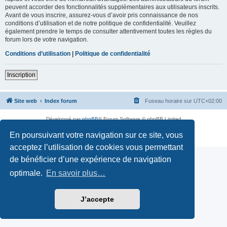
peuvent accorder des fonctionnalités supplémentaires aux utilisateurs inscrits.
Avant de vous inscrire, assurez-vous d’avoir pris connaissance de nos
conditions d’utilisation et de notre politique de confidentialité. Veuillez
également prendre le temps de consulter attentivement toutes les règles du
forum lors de votre navigation.
Conditions d’utilisation
|
Politique de confidentialité
Inscription
Site web
Index forum
Fuseau horaire sur
UTC+02:00
Développé par
phpBB
® Forum Software © phpBB Limited
Traduction française officielle
©
Qiaeru
En poursuivant votre navigation sur ce site, vous
Confidentialité
|
Conditions
acceptez l’utilisation de cookies vous permettant
de bénéficier d’une expérience de navigation
optimale.
En savoir plus…
J’accepte