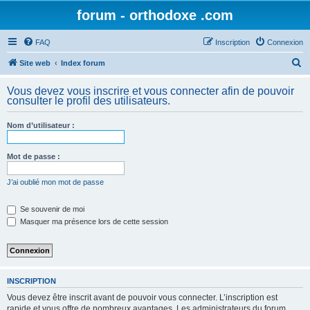
forum - orthodoxe .com
FAQ
Inscription
Connexion
R
Site web
Index forum
e
Vous devez vous inscrire et vous connecter afin de pouvoir
c
consulter le profil des utilisateurs.
h
Nom d’utilisateur :
e
r
Mot de passe :
c
h
J’ai oublié mon mot de passe
e
Se souvenir de moi
r
Masquer ma présence lors de cette session
INSCRIPTION
Vous devez être inscrit avant de pouvoir vous connecter. L’inscription est
rapide et vous offre de nombreux avantages. Les administrateurs du forum