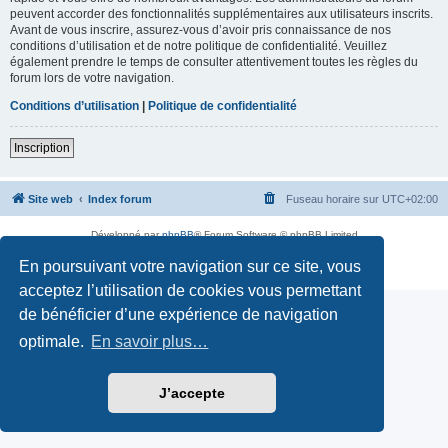
peuvent accorder des fonctionnalités supplémentaires aux utilisateurs inscrits.
Avant de vous inscrire, assurez-vous d’avoir pris connaissance de nos
conditions d’utilisation et de notre politique de confidentialité. Veuillez
également prendre le temps de consulter attentivement toutes les règles du
forum lors de votre navigation.
Conditions d’utilisation
|
Politique de confidentialité
Inscription
Site web
Index forum
Fuseau horaire sur
UTC+02:00
Développé par
phpBB
® Forum Software © phpBB Limited
Traduction française officielle
©
Qiaeru
En poursuivant votre navigation sur ce site, vous
Confidentialité
|
Conditions
acceptez l’utilisation de cookies vous permettant
de bénéficier d’une expérience de navigation
optimale.
En savoir plus…
J’accepte