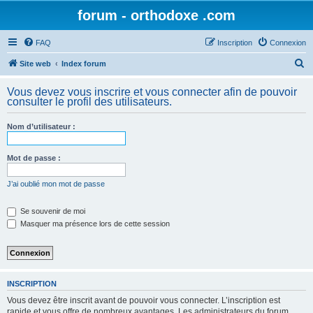
forum - orthodoxe .com
FAQ
Inscription
Connexion
R
Site web
Index forum
e
Vous devez vous inscrire et vous connecter afin de pouvoir
c
consulter le profil des utilisateurs.
h
Nom d’utilisateur :
e
r
Mot de passe :
c
h
J’ai oublié mon mot de passe
e
Se souvenir de moi
r
Masquer ma présence lors de cette session
INSCRIPTION
Vous devez être inscrit avant de pouvoir vous connecter. L’inscription est
rapide et vous offre de nombreux avantages. Les administrateurs du forum