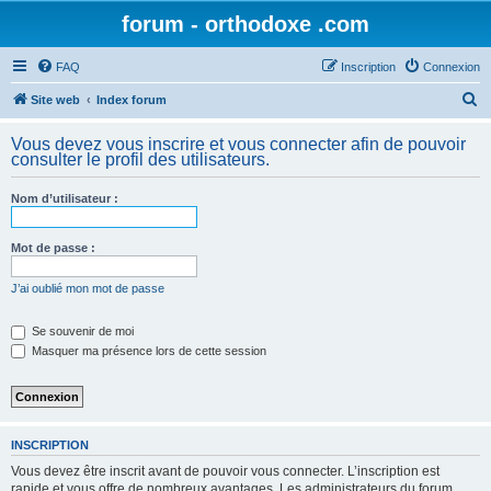
forum - orthodoxe .com
FAQ
Inscription
Connexion
R
Site web
Index forum
e
Vous devez vous inscrire et vous connecter afin de pouvoir
c
consulter le profil des utilisateurs.
h
Nom d’utilisateur :
e
r
Mot de passe :
c
h
J’ai oublié mon mot de passe
e
Se souvenir de moi
r
Masquer ma présence lors de cette session
INSCRIPTION
Vous devez être inscrit avant de pouvoir vous connecter. L’inscription est
rapide et vous offre de nombreux avantages. Les administrateurs du forum