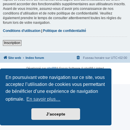
peuvent accorder des fonctionnalités supplémentaires aux utilisateurs inscrits.
Avant de vous inscrire, assurez-vous d’avoir pris connaissance de nos
conditions d’utilisation et de notre politique de confidentialité. Veuillez
également prendre le temps de consulter attentivement toutes les règles du
forum lors de votre navigation.
Conditions d’utilisation
|
Politique de confidentialité
Inscription
Site web
Index forum
Fuseau horaire sur
UTC+02:00
Développé par
phpBB
® Forum Software © phpBB Limited
Traduction française officielle
©
Qiaeru
En poursuivant votre navigation sur ce site, vous
Confidentialité
|
Conditions
acceptez l’utilisation de cookies vous permettant
de bénéficier d’une expérience de navigation
optimale.
En savoir plus…
J’accepte