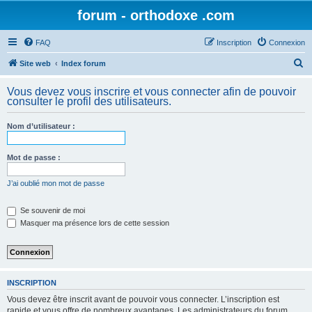
forum - orthodoxe .com
FAQ
Inscription
Connexion
R
Site web
Index forum
e
Vous devez vous inscrire et vous connecter afin de pouvoir
c
consulter le profil des utilisateurs.
h
Nom d’utilisateur :
e
r
Mot de passe :
c
h
J’ai oublié mon mot de passe
e
Se souvenir de moi
r
Masquer ma présence lors de cette session
INSCRIPTION
Vous devez être inscrit avant de pouvoir vous connecter. L’inscription est
rapide et vous offre de nombreux avantages. Les administrateurs du forum