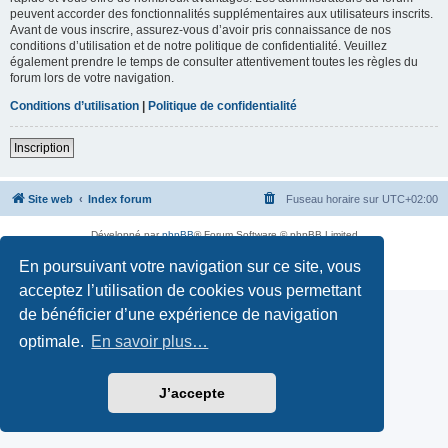
peuvent accorder des fonctionnalités supplémentaires aux utilisateurs inscrits.
Avant de vous inscrire, assurez-vous d’avoir pris connaissance de nos
conditions d’utilisation et de notre politique de confidentialité. Veuillez
également prendre le temps de consulter attentivement toutes les règles du
forum lors de votre navigation.
Conditions d’utilisation
|
Politique de confidentialité
Inscription
Site web
Index forum
Fuseau horaire sur
UTC+02:00
Développé par
phpBB
® Forum Software © phpBB Limited
Traduction française officielle
©
Qiaeru
En poursuivant votre navigation sur ce site, vous
Confidentialité
|
Conditions
acceptez l’utilisation de cookies vous permettant
de bénéficier d’une expérience de navigation
optimale.
En savoir plus…
J’accepte