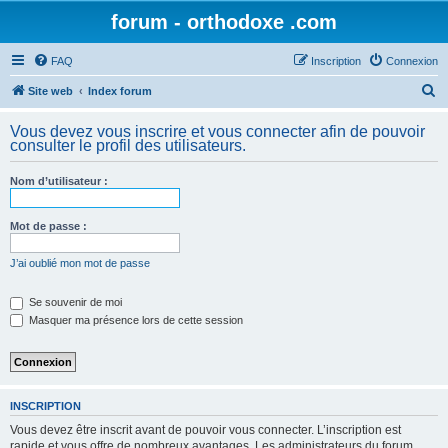
forum - orthodoxe .com
FAQ
Inscription
Connexion
R
Site web
Index forum
e
Vous devez vous inscrire et vous connecter afin de pouvoir
c
consulter le profil des utilisateurs.
h
Nom d’utilisateur :
e
r
Mot de passe :
c
h
J’ai oublié mon mot de passe
e
Se souvenir de moi
r
Masquer ma présence lors de cette session
INSCRIPTION
Vous devez être inscrit avant de pouvoir vous connecter. L’inscription est
rapide et vous offre de nombreux avantages. Les administrateurs du forum