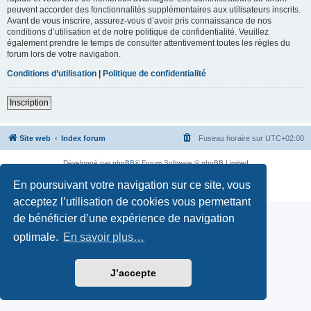
peuvent accorder des fonctionnalités supplémentaires aux utilisateurs inscrits.
Avant de vous inscrire, assurez-vous d’avoir pris connaissance de nos
conditions d’utilisation et de notre politique de confidentialité. Veuillez
également prendre le temps de consulter attentivement toutes les règles du
forum lors de votre navigation.
Conditions d’utilisation
|
Politique de confidentialité
Inscription
Site web
Index forum
Fuseau horaire sur
UTC+02:00
Développé par
phpBB
® Forum Software © phpBB Limited
Traduction française officielle
©
Qiaeru
En poursuivant votre navigation sur ce site, vous
Confidentialité
|
Conditions
acceptez l’utilisation de cookies vous permettant
de bénéficier d’une expérience de navigation
optimale.
En savoir plus…
J’accepte