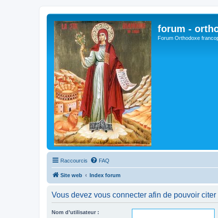
forum - orth
Forum Orthodoxe franco
Raccourcis
FAQ
Site web
Index forum
Vous devez vous connecter afin de pouvoir citer
Nom d’utilisateur :