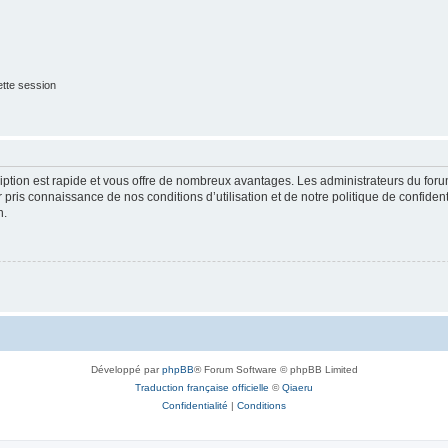
tte session
cription est rapide et vous offre de nombreux avantages. Les administrateurs du fo
ir pris connaissance de nos conditions d’utilisation et de notre politique de confide
n.
Développé par
phpBB
® Forum Software © phpBB Limited
Traduction française officielle
©
Qiaeru
Confidentialité
|
Conditions