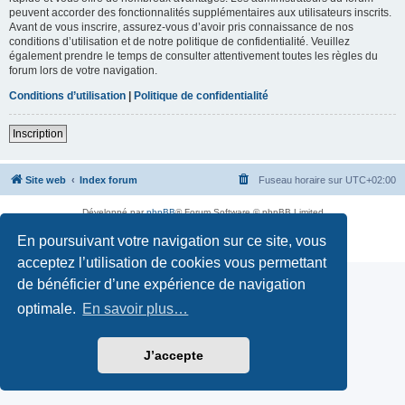
peuvent accorder des fonctionnalités supplémentaires aux utilisateurs inscrits.
Avant de vous inscrire, assurez-vous d’avoir pris connaissance de nos
conditions d’utilisation et de notre politique de confidentialité. Veuillez
également prendre le temps de consulter attentivement toutes les règles du
forum lors de votre navigation.
Conditions d’utilisation
|
Politique de confidentialité
Inscription
Site web
Index forum
Fuseau horaire sur
UTC+02:00
Développé par
phpBB
® Forum Software © phpBB Limited
Traduction française officielle
©
Qiaeru
En poursuivant votre navigation sur ce site, vous
Confidentialité
|
Conditions
acceptez l’utilisation de cookies vous permettant
de bénéficier d’une expérience de navigation
optimale.
En savoir plus…
J’accepte