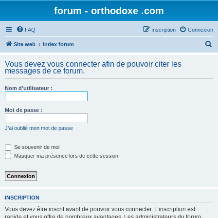
forum - orthodoxe .com
FAQ
Inscription
Connexion
R
Site web
Index forum
e
Vous devez vous connecter afin de pouvoir citer les
c
messages de ce forum.
h
Nom d’utilisateur :
e
r
Mot de passe :
c
h
J’ai oublié mon mot de passe
e
Se souvenir de moi
r
Masquer ma présence lors de cette session
INSCRIPTION
Vous devez être inscrit avant de pouvoir vous connecter. L’inscription est
rapide et vous offre de nombreux avantages. Les administrateurs du forum